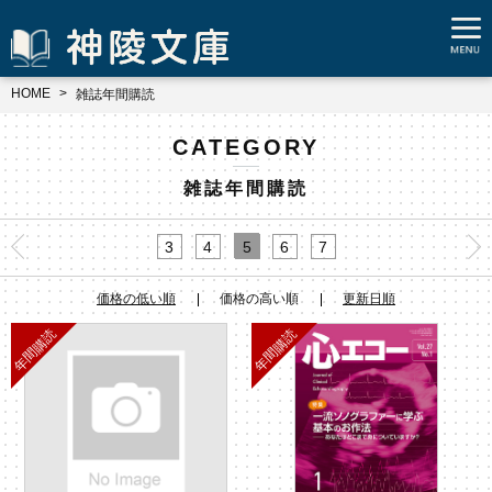
HOME
雑誌年間購読
CATEGORY
雑誌年間購読
3
4
5
6
7
価格の低い順
価格の高い順
更新日順