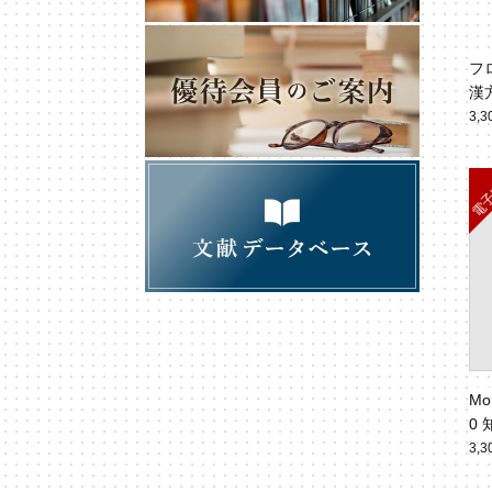
フ
漢
3,
Mo
0
ド
3,