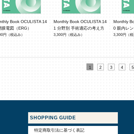
nthly Book OCULISTA 14
Monthly Book OCULISTA 14
Monthly B
 網膜電図（ERG）
1 分野別 手術適応の考え方
0 眼内レ
ーフォロ
300円
（税込み）
3,300円
（税込み）
3,300円
（税
1
2
3
4
5
SHOPPING GUIDE
特定商取引法に基づく表記