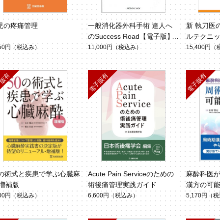
児の疼痛管理
一般消化器外科手術 達人へ
新 執刀医
のSuccess Road【電子版】
ルテクニッ
版】
950円
（税込み）
11,000円
（税込み）
15,400円
（
0の術式と疾患で学ぶ心臓麻
Acute Pain Serviceのための
麻酔科医が
 増補版
術後痛管理実践ガイド
漢方の可
700円
（税込み）
6,600円
（税込み）
5,170円
（税