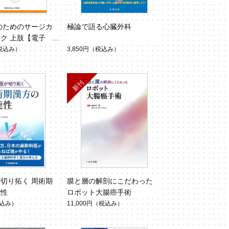
のためのサージカ
極論で語る心臓外科
ク 上肢【電子
税込み）
3,850円
（税込み）
切り拓く 周術期
膜と層の解剖にこだわった
能性
ロボット大腸癌手術
込み）
11,000円
（税込み）