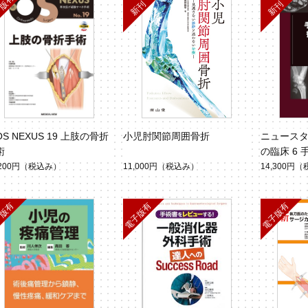
S NEXUS 19 上肢の骨折
小児肘関節周囲骨折
ニュース
術
の臨床 6
障害
,200円
（税込み）
11,000円
（税込み）
14,300円
（