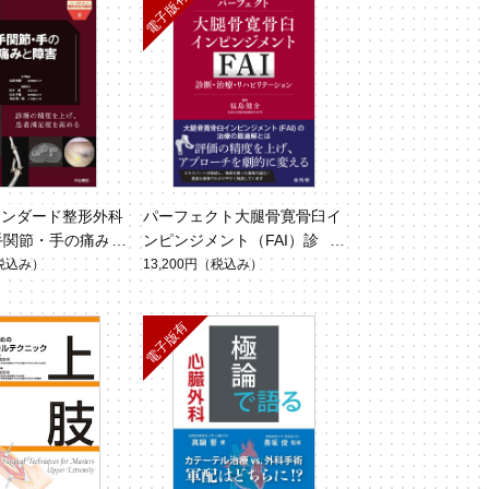
タンダード整形外科
パーフェクト大腿骨寛骨臼イ
 手関節・手の痛みと
ンピンジメント（FAI）診
断・治療・リハビリテーショ
税込み）
13,200円
（税込み）
ン