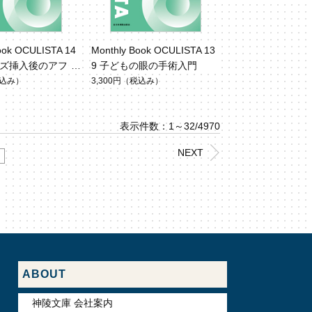
ook OCULISTA 14
Monthly Book OCULISTA 13
ンズ挿入後のアフタ
9 子どもの眼の手術入門
ー
込み）
3,300円
（税込み）
表示件数：1～32/4970
NEXT
ABOUT
神陵文庫 会社案内