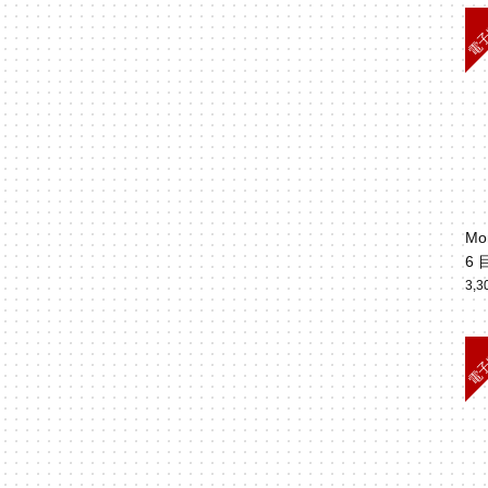
Mo
6
3,