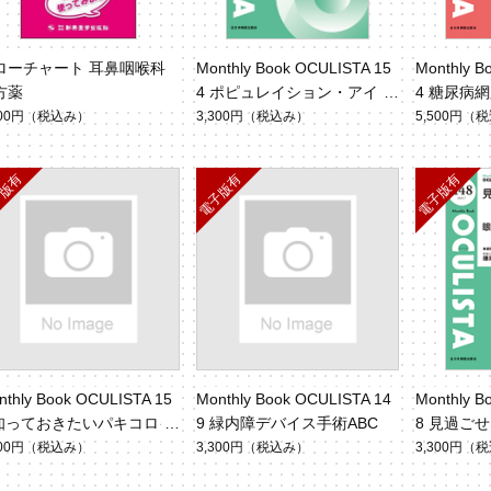
ローチャート 耳鼻咽喉科
Monthly Book OCULISTA 15
Monthly B
方薬
4 ポピュレイション・アイ・
4 糖尿病
ヘルス
ジー
300円
（税込み）
3,300円
（税込み）
5,500円
（税
nthly Book OCULISTA 15
Monthly Book OCULISTA 14
Monthly B
 知っておきたいパキコロイ
9 緑内障デバイス手術ABC
8 見過ご
300円
（税込み）
3,300円
（税込み）
3,300円
（税