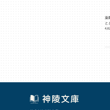
薬
と
医
4,