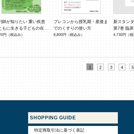
剤師が知りたい 重い疾患
プレコンから授乳期・産後ま
新スタン
ともに生きる子どもの在宅
でのくすりの使い方
第7巻 臨
療徹底入門
の個別最
620円
（税込み）
8,800円
（税込み）
4,730円
（税
1
2
3
4
5
SHOPPING GUIDE
特定商取引法に基づく表記