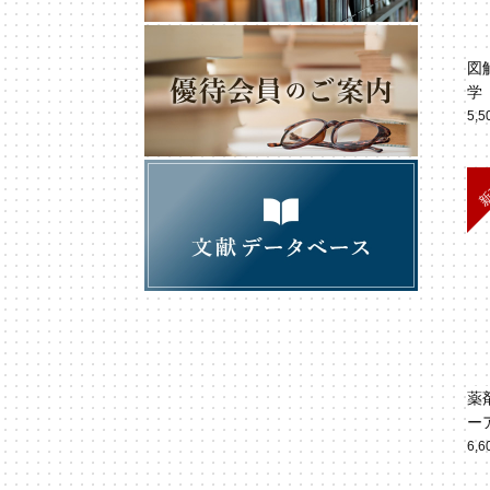
図
学
5,
薬
ー
6,