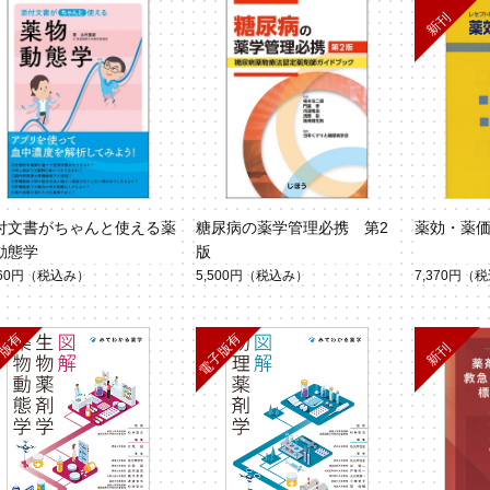
付文書がちゃんと使える薬
糖尿病の薬学管理必携 第2
薬効・薬価
動態学
版
960円
（税込み）
5,500円
（税込み）
7,370円
（税