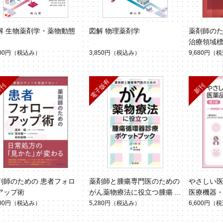
解 生物薬剤学・薬物動態
図解 物理薬剤学
薬剤師のた
治療領域
第3版
500円
（税込み）
3,850円
（税込み）
9,680円
（税
剤師のための 患者フォロ
薬剤師と腫瘍専門医のための
やさしい
アップ術
がん薬物療法に役立つ腫瘍循
医療機器
環器診療ポケットブック
品・再生医
600円
（税込み）
5,280円
（税込み）
6,600円
（税
版