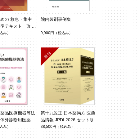
めの 救急・集中
院内製剤事例集
標準テキスト 改訂
込み）
9,900円
（税込み）
医薬品医療機器等法
第十九改正 日本薬局方 医薬
・体外診断用医薬
品情報 JPDI 2026 セット版
療等製品編 第3
込み）
38,500円
（税込み）