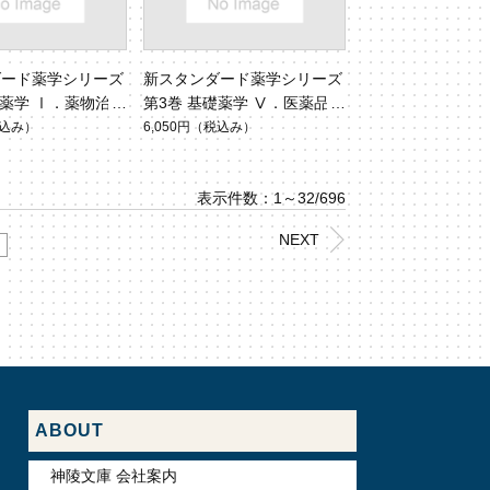
ダード薬学シリーズ
新スタンダード薬学シリーズ
床薬学 Ⅰ．薬物治療
第3巻 基礎薬学 Ⅴ．医薬品化
適化
学
込み）
6,050円
（税込み）
表示件数：1～32/696
NEXT
ABOUT
神陵文庫 会社案内