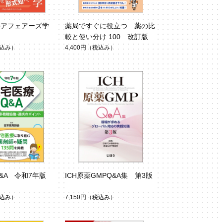
ルアフェアーズ学
薬局ですぐに役立つ 薬の比
較と使い分け 100 改訂版
込み）
4,400円
（税込み）
&A 令和7年版
ICH原薬GMPQ&A集 第3版
込み）
7,150円
（税込み）