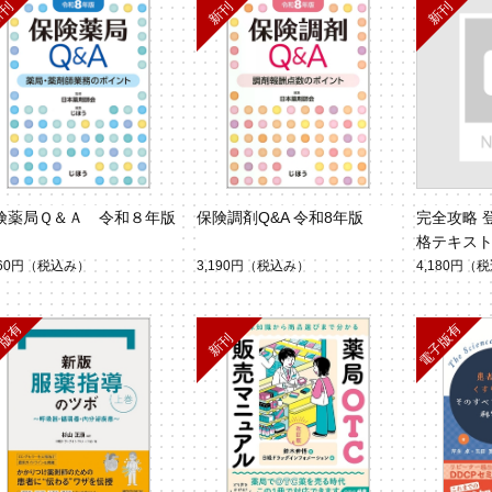
険薬局Ｑ＆Ａ 令和８年版
保険調剤Q&A 令和8年版
完全攻略 
格テキスト
860円
（税込み）
3,190円
（税込み）
4,180円
（税