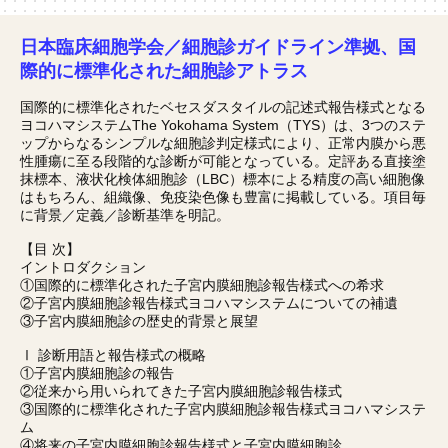
日本臨床細胞学会／細胞診ガイドライン準拠、国
際的に標準化された細胞診アトラス
国際的に標準化されたベセスダスタイルの記述式報告様式となる
ヨコハマシステムThe Yokohama System（TYS）は、3つのステ
ップからなるシンプルな細胞診判定様式により、正常内膜から悪
性腫瘍に至る段階的な診断が可能となっている。定評ある直接塗
抹標本、液状化検体細胞診（LBC）標本による精度の高い細胞像
はもちろん、組織像、免疫染色像も豊富に掲載している。項目毎
に背景／定義／診断基準を明記。
【目 次】
イントロダクション
①国際的に標準化された子宮内膜細胞診報告様式への希求
②子宮内膜細胞診報告様式ヨコハマシステムについての補遺
③子宮内膜細胞診の歴史的背景と展望
Ⅰ 診断用語と報告様式の概略
①子宮内膜細胞診の報告
②従来から用いられてきた子宮内膜細胞診報告様式
③国際的に標準化された子宮内膜細胞診報告様式ヨコハマシステ
ム
④将来の子宮内膜細胞診報告様式と子宮内膜細胞診