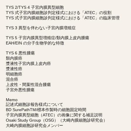
TYS 2/TYS 4 子宮内膜異型細胞
TYS 式子宮内膜細胞診判定様式における「ATEC」の役割
TYS 式子宮内膜細胞診判定様式における「ATEC」の臨床管理
TYS 3 異型を伴わない子宮内膜増殖症
TYS 5 子宮内膜異型増殖症/類内膜上皮内腫瘍
EAH/EIN の分子生物学的な特徴
TYS 6 悪性腫瘍
類内膜癌
漿液性子宮内膜上皮内癌
漿液性癌
明細胞癌
混合癌
上皮性・間葉性混合腫瘍
子宮外悪性腫瘍
Memo
記述式細胞診報告様式について
BD SurePathTM/標本作製時の細胞固定時間
子宮内膜異型細胞（ATEC）の画像に関する補足説明
Osaki Study Group（OSG）（大崎内膜細胞診研究会）
大崎内膜細胞診研究会メンバー