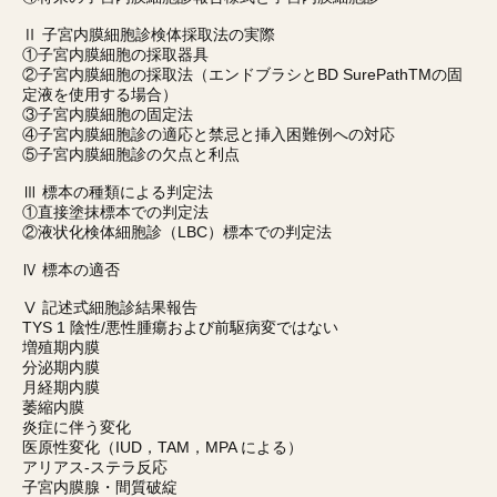
Ⅱ 子宮内膜細胞診検体採取法の実際
①子宮内膜細胞の採取器具
②子宮内膜細胞の採取法（エンドブラシとBD SurePathTMの固
定液を使用する場合）
③子宮内膜細胞の固定法
④子宮内膜細胞診の適応と禁忌と挿入困難例への対応
⑤子宮内膜細胞診の欠点と利点
Ⅲ 標本の種類による判定法
①直接塗抹標本での判定法
②液状化検体細胞診（LBC）標本での判定法
Ⅳ 標本の適否
Ⅴ 記述式細胞診結果報告
TYS 1 陰性/悪性腫瘍および前駆病変ではない
増殖期内膜
分泌期内膜
月経期内膜
萎縮内膜
炎症に伴う変化
医原性変化（IUD，TAM，MPA による）
アリアス-ステラ反応
子宮内膜腺・間質破綻