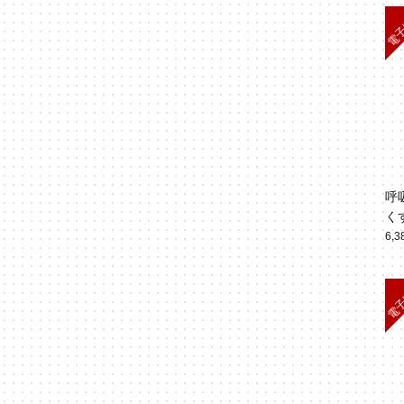
呼
く
6,