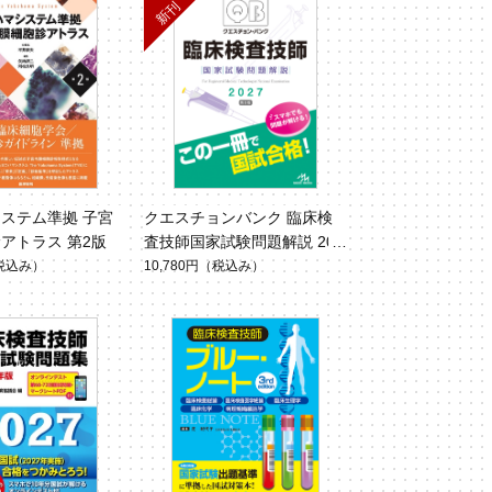
ステム準拠 子宮
クエスチョンバンク 臨床検
アトラス 第2版
査技師国家試験問題解説 202
7
税込み）
10,780円
（税込み）