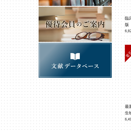
臨
版
6,
最
生
6,