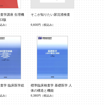
査学講座 生理機
そこが知りたい尿沈渣検査
第3版
込み）
6,600円
（税込み）
査学 臨床医学総
標準臨床検査学 基礎医学 人
体の構造と機能
込み）
6,380円
（税込み）