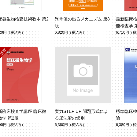
床微生物検査技術教本 第2
異常値の出るメカニズム 第8
最新臨床検
版
能検査学 
820円
（税込み）
6,820円
（税込み）
6,710円
（税
新臨床検査学講座 臨床微
実力STEP UP 問題形式によ
標準臨床検
物学 第2版
る尿沈渣の鑑別
論
490円
（税込み）
6,380円
（税込み）
6,380円
（税