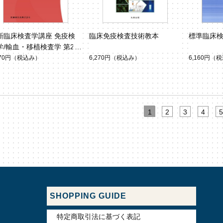
新臨床検査学講座 免疫検
臨床免疫検査技術教本
標準臨床検
学/輸血・移植検査学 第2版
270円
（税込み）
6,270円
（税込み）
6,160円
（税
1
2
3
4
5
SHOPPING GUIDE
特定商取引法に基づく表記