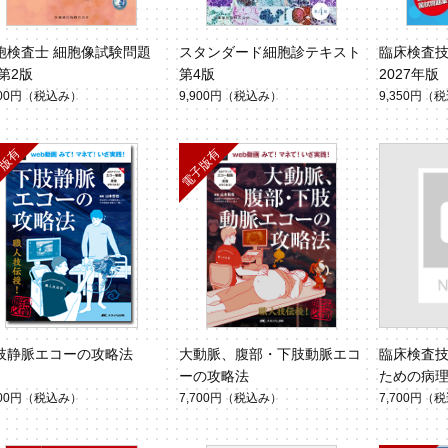
胞検査士 細胞像試験問題
スタンダード細胞診テキスト
臨床検査
 第2版
第4版
2027年版
900円
（税込み）
9,900円
（税込み）
9,350円
（税
肢静脈エコーの攻略法
大動脈、腹部・下肢動脈エコ
臨床検査
ーの攻略法
ための病
700円
（税込み）
7,700円
（税込み）
7,700円
（税