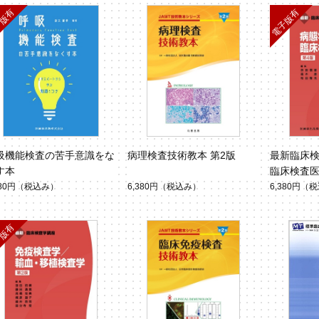
吸機能検査の苦手意識をな
病理検査技術教本 第2版
最新臨床検
す本
臨床検査医
380円
（税込み）
6,380円
（税込み）
6,380円
（税