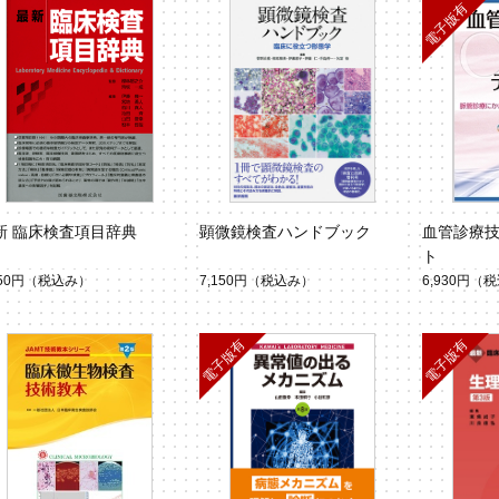
新 臨床検査項目辞典
顕微鏡検査ハンドブック
血管診療技
ト
150円
（税込み）
7,150円
（税込み）
6,930円
（税