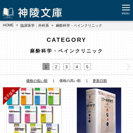
HOME
臨床医学：外科系
麻酔科学・ペインクリニック
CATEGORY
麻酔科学・ペインクリニック
1
2
3
4
5
価格の低い順
価格の高い順
更新日順