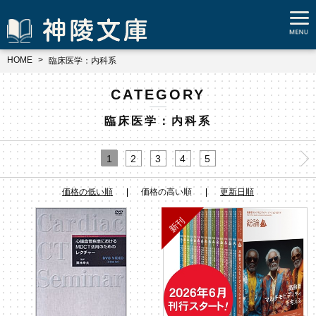
HOME
臨床医学：内科系
CATEGORY
臨床医学：内科系
1
2
3
4
5
価格の低い順
価格の高い順
更新日順