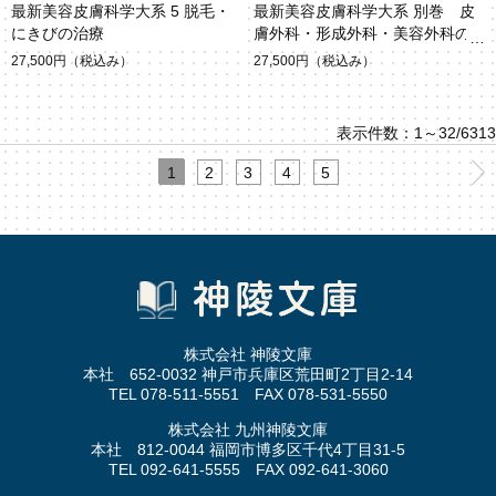
最新美容皮膚科学大系 5 脱毛・
最新美容皮膚科学大系 別巻 皮
にきびの治療
膚外科・形成外科・美容外科の
スキル
27,500円
（税込み）
27,500円
（税込み）
表示件数：1～32/6313
1
2
3
4
5
株式会社 神陵文庫
本社 652-0032 神戸市兵庫区荒田町2丁目2-14
TEL 078-511-5551 FAX 078-531-5550
株式会社 九州神陵文庫
本社 812-0044 福岡市博多区千代4丁目31-5
TEL 092-641-5555 FAX 092-641-3060