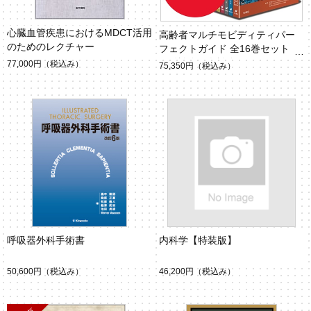
心臓血管疾患におけるMDCT活用
高齢者マルチモビディティパー
のためのレクチャー
フェクトガイド 全16巻セット
（総論巻＋各論巻15冊）
77,000円
（税込み）
75,350円
（税込み）
呼吸器外科手術書
内科学【特装版】
50,600円
（税込み）
46,200円
（税込み）