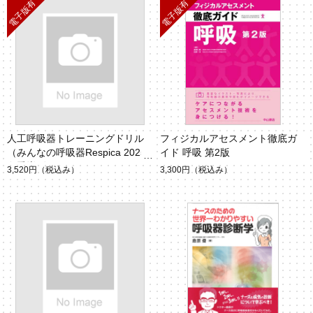
人工呼吸器トレーニングドリル
フィジカルアセスメント徹底ガ
（みんなの呼吸器Respica 2025
イド 呼吸 第2版
冬季増刊）
3,520円
（税込み）
3,300円
（税込み）