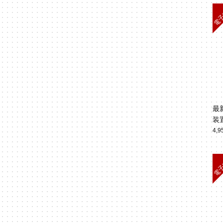
最
装
4,