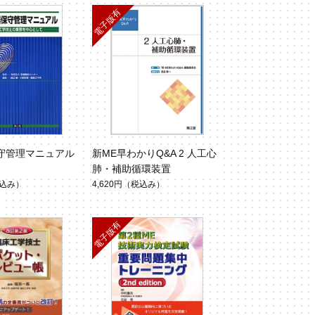
守管理マニュアル
新ME早わかりQ&A 2 人工心
肺・補助循環装置
込み）
4,620円
（税込み）