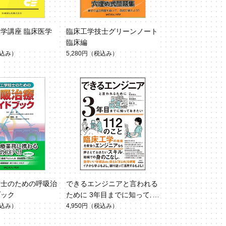
学講座 臨床医学
臨床工学技士グリーンノート
臨床編
込み）
5,280円
（税込み）
技士のための呼吸治
できるエンジニアと言われる
ブック
ために 3年目までに知ってお
きたい112のこと
込み）
4,950円
（税込み）