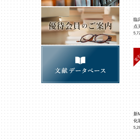
臨
点
5,
新
化
5,