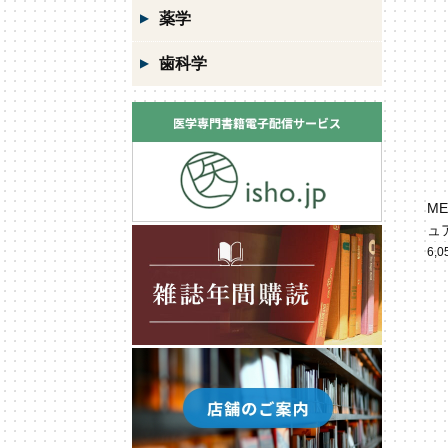
薬学
歯科学
M
ュ
6,