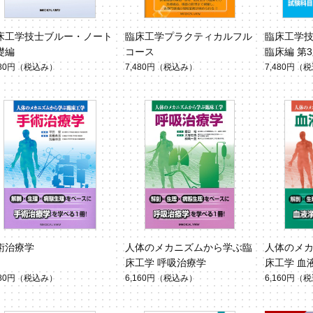
床工学技士ブルー・ノート
臨床工学プラクティカルフル
臨床工学
礎編
コース
臨床編 第
480円
（税込み）
7,480円
（税込み）
7,480円
（税
術治療学
人体のメカニズムから学ぶ臨
人体のメ
床工学 呼吸治療学
床工学 血
380円
（税込み）
6,160円
（税込み）
6,160円
（税