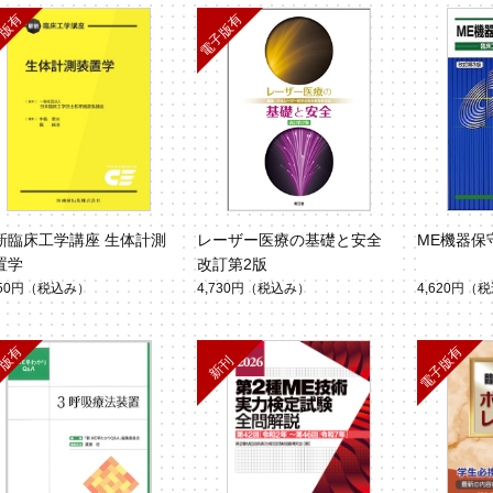
新臨床工学講座 生体計測
レーザー医療の基礎と安全
ME機器保
置学
改訂第2版
950円
（税込み）
4,730円
（税込み）
4,620円
（税