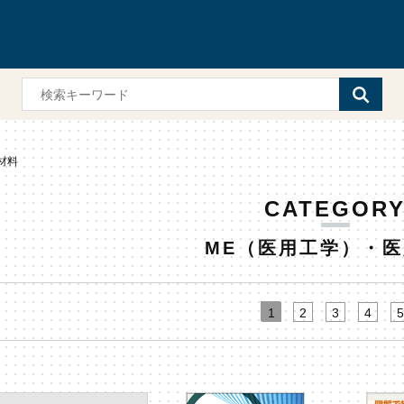
材料
CATEGOR
ME（医用工学）・
1
2
3
4
5