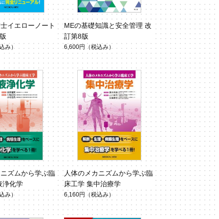
技士イエローノート
MEの基礎知識と安全管理 改
3版
訂第8版
込み）
6,600円
（税込み）
カニズムから学ぶ臨
人体のメカニズムから学ぶ臨
液浄化学
床工学 集中治療学
込み）
6,160円
（税込み）