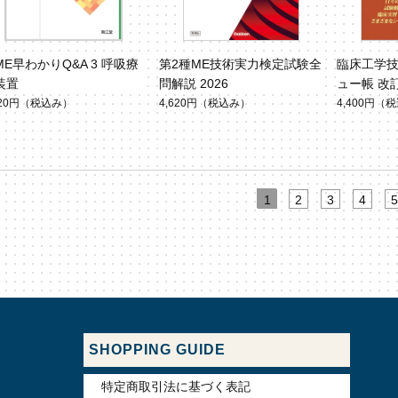
ME早わかりQ&A 3 呼吸療
第2種ME技術実力検定試験全
臨床工学技
装置
問解説 2026
ュー帳 改
620円
（税込み）
4,620円
（税込み）
4,400円
（税
1
2
3
4
5
SHOPPING GUIDE
特定商取引法に基づく表記