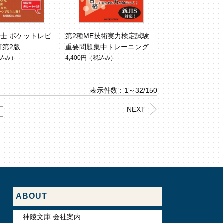
士 ポケットレビ
第2種ME技術実力検定試験
訂第2版
重要問題集中トレーニング 2
nd edition
込み）
4,400円
（税込み）
表示件数：1～32/150
NEXT
ABOUT
神陵文庫 会社案内