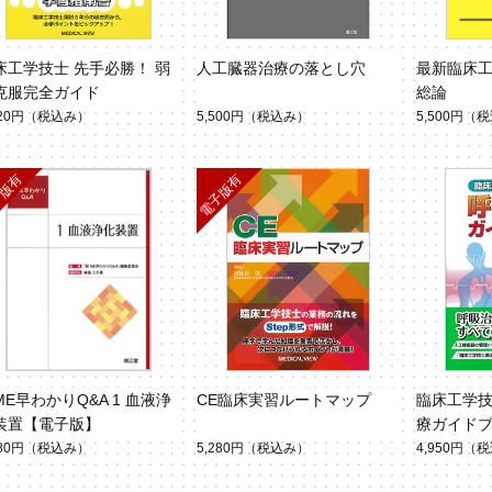
床工学技士 先手必勝！ 弱
人工臓器治療の落とし穴
最新臨床工
克服完全ガイド
総論
720円
（税込み）
5,500円
（税込み）
5,500円
（税
ME早わかりQ&A 1 血液浄
CE臨床実習ルートマップ
臨床工学
装置【電子版】
療ガイド
280円
（税込み）
5,280円
（税込み）
4,950円
（税