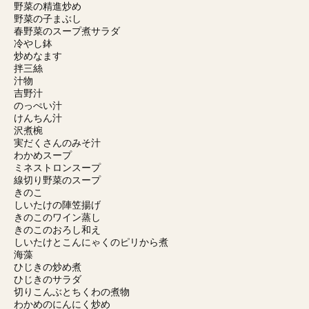
野菜の精進炒め
野菜の子まぶし
春野菜のスープ煮サラダ
冷やし鉢
炒めなます
拌三絲
汁物
吉野汁
のっぺい汁
けんちん汁
沢煮椀
実だくさんのみそ汁
わかめスープ
ミネストロンスープ
線切り野菜のスープ
きのこ
しいたけの陣笠揚げ
きのこのワイン蒸し
きのこのおろし和え
しいたけとこんにゃくのピリから煮
海藻
ひじきの炒め煮
ひじきのサラダ
切りこんぶとちくわの煮物
わかめのにんにく炒め