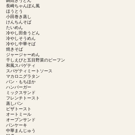
鍋焼きうどん
長崎ちゃんぽん風
ほうとう
小田巻き蒸し
けんちんそば
たいめん
冷やし田舎うどん
冷やしそうめん
冷やし中華そば
焼きそば
ジャージャーめん
干しえびと五目野菜のビーフン
和風スパゲティ
スパゲティミートソース
マカロニグラタン
パン・もちほか
ハンバーガー
ミックスサンド
フレンチトースト
蒸しパン
ピザトースト
オートミール
オープンサンド
パンケーキ
中華まんじゅう