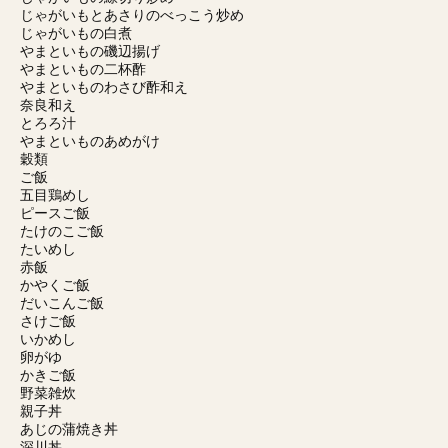
じゃがいもとあさりのべっこう炒め
じゃがいもの白煮
やまといもの磯辺揚げ
やまといもの二杯酢
やまといものわさび酢和え
奈良和え
とろろ汁
やまといものあめがけ
穀類
ご飯
五目鶏めし
ピースご飯
たけのこご飯
たいめし
赤飯
かやくご飯
だいこんご飯
さけご飯
いかめし
卵がゆ
かきご飯
野菜雑炊
親子丼
あじの蒲焼き丼
深川丼