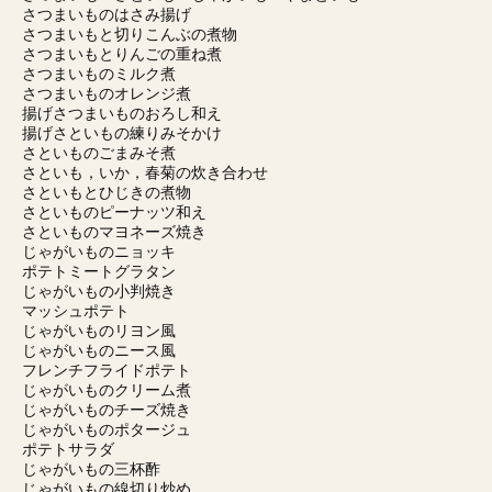
さつまいものはさみ揚げ
さつまいもと切りこんぶの煮物
さつまいもとりんごの重ね煮
さつまいものミルク煮
さつまいものオレンジ煮
揚げさつまいものおろし和え
揚げさといもの練りみそかけ
さといものごまみそ煮
さといも，いか，春菊の炊き合わせ
さといもとひじきの煮物
さといものピーナッツ和え
さといものマヨネーズ焼き
じゃがいものニョッキ
ポテトミートグラタン
じゃがいもの小判焼き
マッシュポテト
じゃがいものリヨン風
じゃがいものニース風
フレンチフライドポテト
じゃがいものクリーム煮
じゃがいものチーズ焼き
じゃがいものポタージュ
ポテトサラダ
じゃがいもの三杯酢
じゃがいもの線切り炒め