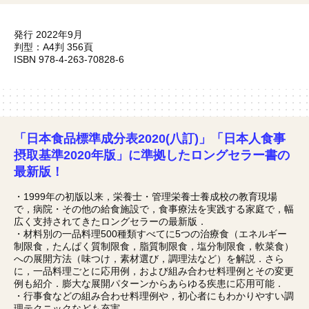
発行 2022年9月
判型：A4判 356頁
ISBN 978-4-263-70828-6
「日本食品標準成分表2020(八訂)」「日本人食事
摂取基準2020年版」に準拠したロングセラー書の
最新版！
・1999年の初版以来，栄養士・管理栄養士養成校の教育現場
で，病院・その他の給食施設で，食事療法を実践する家庭で，幅
広く支持されてきたロングセラーの最新版．
・材料別の一品料理500種類すべてに5つの治療食（エネルギー
制限食，たんぱく質制限食，脂質制限食，塩分制限食，軟菜食）
への展開方法（味つけ，素材選び，調理法など）を解説．さら
に，一品料理ごとに応用例，および組み合わせ料理例とその変更
例も紹介．膨大な展開パターンからあらゆる疾患に応用可能．
・行事食などの組み合わせ料理例や，初心者にもわかりやすい調
理テクニックなども充実．