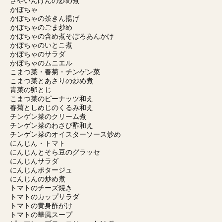
さやいんげんの炒め煮
かぼちゃ
かぼちゃの茶きん揚げ
かぼちゃのごま炒め
かぼちゃの含め煮そぼろあんかけ
かぼちゃのいとこ煮
かぼちゃのサラダ
かぼちゃのムニエル
こまつ菜・春菊・チンゲン菜
こまつ菜とあさりの炒め煮
青菜の卵とじ
こまつ菜のピーナッツ和え
春菊としめじのくるみ和え
チンゲン菜のクリーム煮
チンゲン菜のわさび酢和え
チンゲン菜のオイスターソース炒め
にんじん・トマト
にんじんとそら豆のグラッセ
にんじんサラダ
にんじんポタージュ
にんじんの炒め煮
トマトのチーズ焼き
トマトのカップサラダ
トマトの黄身酢がけ
トマトの華風スープ