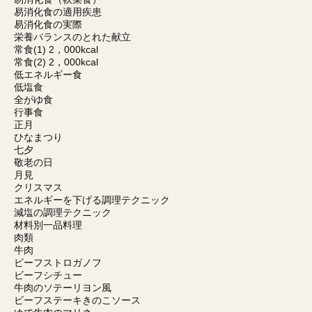
易消化食の適用疾患
易消化食の実際
栄養バランスのとれた献立
常食(1) 2，000kcal
常食(2) 2，000kcal
低エネルギー食
低塩食
全がゆ食
行事食
正月
ひなまつり
七夕
敬老の日
月見
クリスマス
エネルギーを下げる調理テクニック
減塩の調理テクニック
材料別一品料理
肉類
牛肉
ビーフストロガノフ
ビーフシチュー
牛肉のソテーリヨン風
ビーフステーキきのこソース