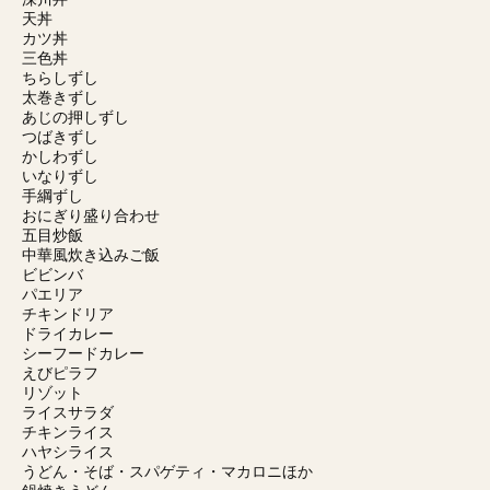
天丼
カツ丼
三色丼
ちらしずし
太巻きずし
あじの押しずし
つばきずし
かしわずし
いなりずし
手綱ずし
おにぎり盛り合わせ
五目炒飯
中華風炊き込みご飯
ビビンバ
パエリア
チキンドリア
ドライカレー
シーフードカレー
えびピラフ
リゾット
ライスサラダ
チキンライス
ハヤシライス
うどん・そば・スパゲティ・マカロニほか