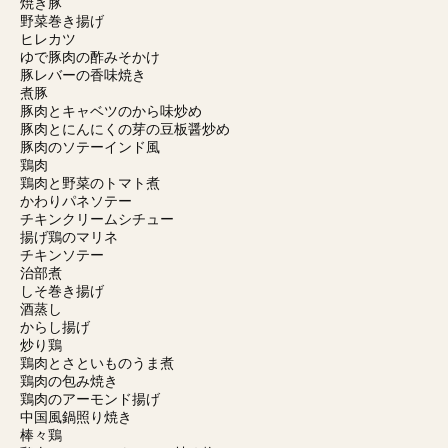
焼き豚
野菜巻き揚げ
ヒレカツ
ゆで豚肉の酢みそかけ
豚レバーの香味焼き
煮豚
豚肉とキャベツのから味炒め
豚肉とにんにくの芽の豆板醤炒め
豚肉のソテーインド風
鶏肉
鶏肉と野菜のトマト煮
かわりパネソテー
チキンクリームシチュー
揚げ鶏のマリネ
チキンソテー
治部煮
しそ巻き揚げ
酒蒸し
からし揚げ
炒り鶏
鶏肉とさといものうま煮
鶏肉の包み焼き
鶏肉のアーモンド揚げ
中国風鍋照り焼き
棒々鶏