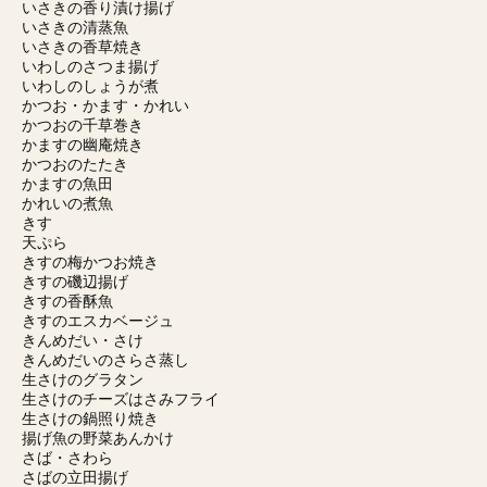
いさきの香り漬け揚げ
いさきの清蒸魚
いさきの香草焼き
いわしのさつま揚げ
いわしのしょうが煮
かつお・かます・かれい
かつおの千草巻き
かますの幽庵焼き
かつおのたたき
かますの魚田
かれいの煮魚
きす
天ぷら
きすの梅かつお焼き
きすの磯辺揚げ
きすの香酥魚
きすのエスカベージュ
きんめだい・さけ
きんめだいのさらさ蒸し
生さけのグラタン
生さけのチーズはさみフライ
生さけの鍋照り焼き
揚げ魚の野菜あんかけ
さば・さわら
さばの立田揚げ