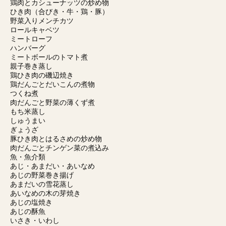
鶏肉とカシューナッツの炒め物
ひき肉（合びき・牛・鶏・豚）
野菜入りメンチカツ
ロールキャベツ
ミートローフ
ハンバーグ
ミートボールのトマト煮
親子巻き蒸し
鶏ひき肉の磯辺焼き
鶏だんごとだいこんの煮物
つくね煮
肉だんごと野菜の薄くず煮
もち米蒸し
しゅうまい
ぎょうざ
豚ひき肉とはるさめの炒め物
肉だんごとチンゲン菜の煮込み
魚・魚介類
あじ・あまだい・あいなめ
あじの野菜巻き揚げ
あまだいの雪花蒸し
あいなめの木の芽焼き
あじの塩焼き
あじの酥魚
いさき・いわし