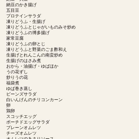
納豆のかき揚げ
五目豆
プロテインサラダ
凍りどうふ・生揚げ
凍りどうふとじゃがいものみそ炒め
凍りどうふの博多揚げ
家常豆腐
凍りどうふの卵とじ
凍りどうふと野菜のごま酢和え
生揚げとれんこんの南蛮炒め
生揚げのはさみ煮
おから・油揚げ・ゆばほか
うの花ずし
炒りうの花
福袋煮
ゆば巻き蒸し
ビーンズサラダ
白いんげんのチリコンカーン
卵
鶏卵
スコッチエッグ
ポーチドエッグサラダ
プレーンオムレツ
チーズオムレツ
オムレツのあさりソース