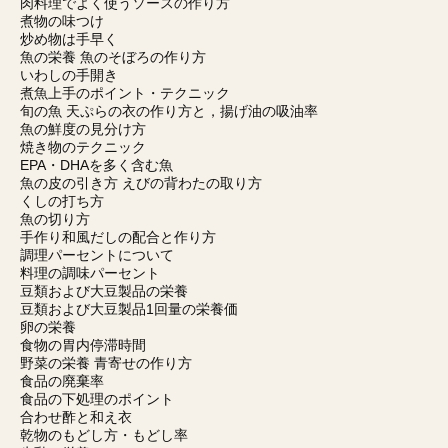
肉料理でよく使うソースの作り方
煮物の味つけ
炒め物は手早く
魚の栄養 魚のそぼろの作り方
いわしの手開き
煮魚上手のポイント・テクニック
旬の魚 天ぷらの衣の作り方と，揚げ油の吸油率
魚の鮮度の見分け方
焼き物のテクニック
EPA・DHAを多く含む魚
魚の皮の引き方 えびの背わたの取り方
くしの打ち方
魚の切り方
手作り和風だしの配合と作り方
調理パーセントについて
料理の調味パーセント
豆類および大豆製品の栄養
豆類および大豆製品1回量の栄養価
卵の栄養
食物の胃内停滞時間
野菜の栄養 青寄せの作り方
食品の廃棄率
食品の下処理のポイント
合わせ酢と和え衣
乾物のもどし方・もどし率