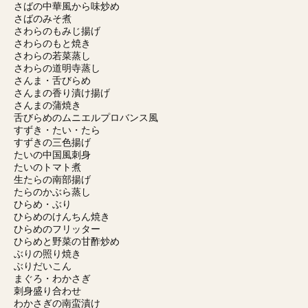
さばの中華風から味炒め
さばのみそ煮
さわらのもみじ揚げ
さわらのもと焼き
さわらの若菜蒸し
さわらの道明寺蒸し
さんま・舌びらめ
さんまの香り漬け揚げ
さんまの蒲焼き
舌びらめのムニエルプロバンス風
すずき・たい・たら
すずきの三色揚げ
たいの中国風刺身
たいのトマト煮
生たらの南部揚げ
たらのかぶら蒸し
ひらめ・ぶり
ひらめのけんちん焼き
ひらめのフリッター
ひらめと野菜の甘酢炒め
ぶりの照り焼き
ぶりだいこん
まぐろ・わかさぎ
刺身盛り合わせ
わかさぎの南蛮漬け