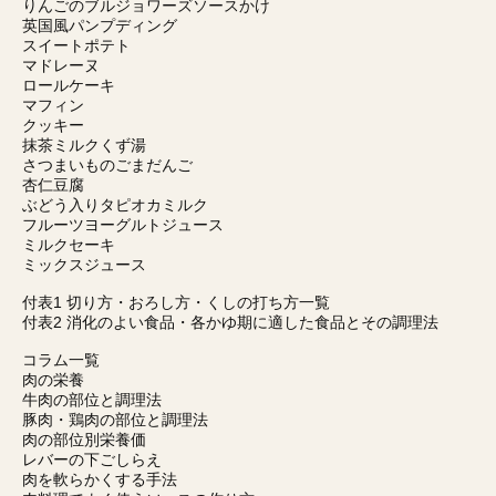
りんごのブルジョワーズソースかけ
英国風パンプディング
スイートポテト
マドレーヌ
ロールケーキ
マフィン
クッキー
抹茶ミルクくず湯
さつまいものごまだんご
杏仁豆腐
ぶどう入りタピオカミルク
フルーツヨーグルトジュース
ミルクセーキ
ミックスジュース
付表1 切り方・おろし方・くしの打ち方一覧
付表2 消化のよい食品・各かゆ期に適した食品とその調理法
コラム一覧
肉の栄養
牛肉の部位と調理法
豚肉・鶏肉の部位と調理法
肉の部位別栄養価
レバーの下ごしらえ
肉を軟らかくする手法