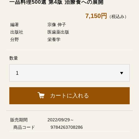
一品料理500選 第4版 治療食への展開
7,150円
（税込み）
編著
宗像 伸子
出版社
医歯薬出版
分野
栄養学
数量
カートに入れる
販売期間
2022/09/29～
商品コード
9784263708286