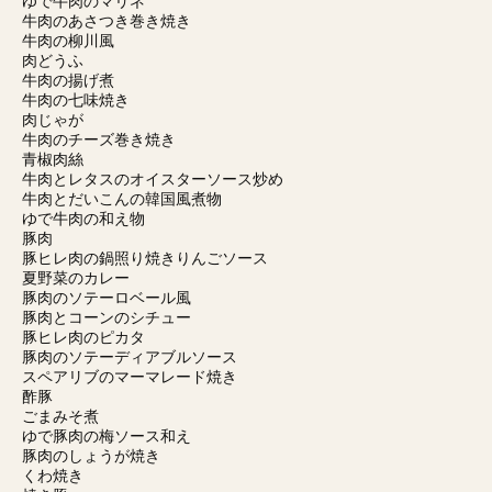
ゆで牛肉のマリネ
牛肉のあさつき巻き焼き
牛肉の柳川風
肉どうふ
牛肉の揚げ煮
牛肉の七味焼き
肉じゃが
牛肉のチーズ巻き焼き
青椒肉絲
牛肉とレタスのオイスターソース炒め
牛肉とだいこんの韓国風煮物
ゆで牛肉の和え物
豚肉
豚ヒレ肉の鍋照り焼きりんごソース
夏野菜のカレー
豚肉のソテーロベール風
豚肉とコーンのシチュー
豚ヒレ肉のピカタ
豚肉のソテーディアブルソース
スペアリブのマーマレード焼き
酢豚
ごまみそ煮
ゆで豚肉の梅ソース和え
豚肉のしょうが焼き
くわ焼き