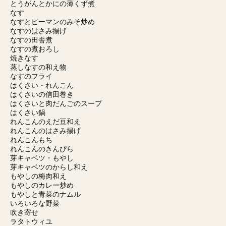
とうがんとかにの薄くず煮
なす
なすとピーマンのみそ炒め
なすのはさみ揚げ
なすの田舎煮
なすの煮おろし
焼きなす
蒸しなすの和え物
なすのフライ
はくさい・れんこん
はくさいの信田巻き
はくさいと肉だんごのスープ
はくさい鍋
れんこんのえだ豆和え
れんこんのはさみ揚げ
れんこんもち
れんこんのきんぴら
芽キャベツ・もやし
芽キャベツのからし和え
もやしの梅肉和え
もやしのカレー炒め
もやしと青菜のナムル
いろいろな野菜
吹き寄せ
ラタトウィユ