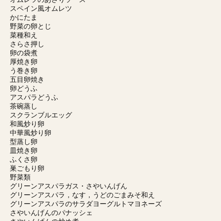
スペイン風オムレツ
かにたま
野菜の卵とじ
菜種和え
さらさ押し
卵の袋煮
厚焼き卵
う巻き卵
五目卵焼き
卵どうふ
アスパラどうふ
茶碗蒸し
スクランブルエッグ
和風炒り卵
中華風炒り卵
型蒸し卵
皿焼き卵
ふくさ卵
巣ごもり卵
野菜類
グリーンアスパラガス・さやいんげん
グリーンアスパラ，なす，うどのごまみそ和え
グリーンアスパラのサラダヨーグルトマヨネーズ
さやいんげんのパナッシェ