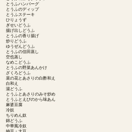
とうふハンバーグ
とうふのディップ
とうふステーキ
ひりょうず
ぎせいどうふ
揚げ出しどうふ
とうふの香り揚げ
炒りどうふ
ゆうぜんどうふ
とうふの信田蒸し
空也蒸し
なめこどうふ
とうふの野菜あんかけ
ざくろどうふ
菜の花とあさりの白酢和え
白和え
湯どうふ
とうふとあさりのみそ炒め
とうふとえびのから味あん
麻婆豆腐
冷奴
ちりめん奴
錦どうふ
中華風冷奴
納豆・大豆