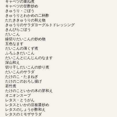
キャベツの重ね煮
キャベツの甘酢炒め
きゅうり・ごぼう
きゅうりとわかめの二杯酢
たたききゅうりの和え物
きゅうりのサラダヨーグルトドレッシング
きんぴらごぼう
だいこん
線切りだいこんの炒め物
五色なます
だいこんの薄くず煮
ふろふきだいこん
だいこんとにんじんのなます
深山和え
切り干しだいこんの炒り煮
だいこんのサラダ
たけのこ・たまねぎ
たけのこのおろし揚げ
若竹煮
たけのこといかの木の芽和え
オニオンスープ
レタス・とうがん
レタスといかの豆板醤炒め
レタスのしょうが酢和え
レタスのミモザサラダ