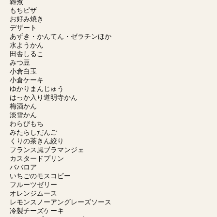
雑煮
もちピザ
お好み焼き
デザート
あずき・かんてん・ゼラチンほか
水ようかん
田舎しるこ
みつ豆
小倉白玉
小倉ケーキ
ゆかりまんじゅう
はっか入り道明寺かん
梅酒かん
淡雪かん
わらびもち
みたらしだんご
くりの茶きん絞り
フランス風ブラマンジェ
カスタードプリン
ババロア
いちごのモスコビー
フルーツゼリー
オレンジムース
レモンスノーアングレーズソース
冷製チーズケーキ