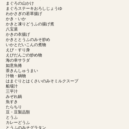
まぐろの山かけ
まぐろステーキおろしじょうゆ
わかさぎの若草揚げ
かき・いか
かきと凍りどうふの揚げ煮
八宝菜
かきの衣揚げ
かきととうふのみそ炒め
いかとだいこんの煮物
えび・すり身
えびだんごの炒め物
海の幸サラダ
如意魚捲
茶きんしゅうまい
汁物・鍋物
はまぐりとはくさいのみそミルクスープ
船場汁
三平汁
みぞれ鍋
魚すき
たらちり
豆・豆製品類
とうふ
カレーどうふ
とうふのみそグラタン