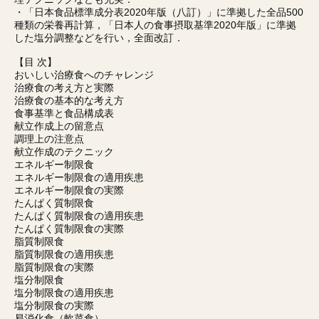
・「日本食品標準成分表2020年版（八訂）」に準拠した全品500
種類の栄養再計算，「日本人の食事摂取基準2020年版」に準拠
した塩分調整などを行い，全面改訂．
【目 次】
おいしい治療食へのチャレンジ
治療食の考え方と実際
治療食の基本的な考え方
食事基準と食品構成表
献立作成上の留意点
調理上の注意点
献立作成のテクニック
エネルギー制限食
エネルギー制限食の適用疾患
エネルギー制限食の実際
たんぱく質制限食
たんぱく質制限食の適用疾患
たんぱく質制限食の実際
脂質制限食
脂質制限食の適用疾患
脂質制限食の実際
塩分制限食
塩分制限食の適用疾患
塩分制限食の実際
易消化食（軟菜食）