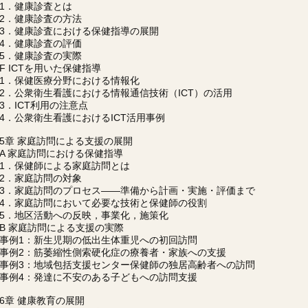
1．健康診査とは
2．健康診査の方法
3．健康診査における保健指導の展開
4．健康診査の評価
5．健康診査の実際
F ICTを用いた保健指導
1．保健医療分野における情報化
2．公衆衛生看護における情報通信技術（ICT）の活用
3．ICT利用の注意点
4．公衆衛生看護におけるICT活用事例
5章 家庭訪問による支援の展開
A 家庭訪問における保健指導
1．保健師による家庭訪問とは
2．家庭訪問の対象
3．家庭訪問のプロセス――準備から計画・実施・評価まで
4．家庭訪問において必要な技術と保健師の役割
5．地区活動への反映，事業化，施策化
B 家庭訪問による支援の実際
事例1：新生児期の低出生体重児への初回訪問
事例2：筋萎縮性側索硬化症の療養者・家族への支援
事例3：地域包括支援センター保健師の独居高齢者への訪問
事例4：発達に不安のある子どもへの訪問支援
6章 健康教育の展開