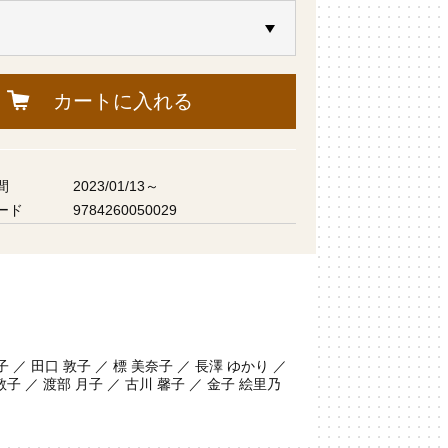
カートに入れる
間
2023/01/13～
ード
9784260050029
 ／ 田口 敦子 ／ 標 美奈子 ／ 長澤 ゆかり ／
敬子 ／ 渡部 月子 ／ 古川 馨子 ／ 金子 絵里乃