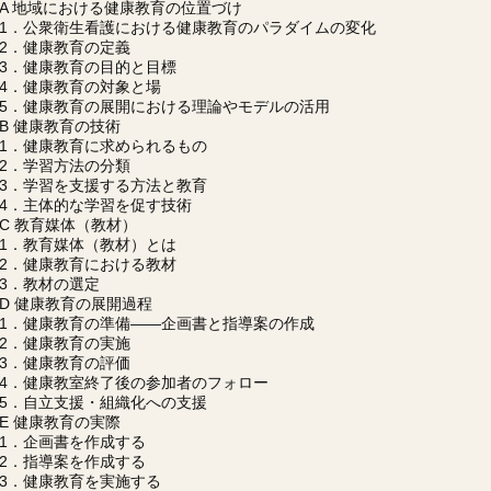
A 地域における健康教育の位置づけ
1．公衆衛生看護における健康教育のパラダイムの変化
2．健康教育の定義
3．健康教育の目的と目標
4．健康教育の対象と場
5．健康教育の展開における理論やモデルの活用
B 健康教育の技術
1．健康教育に求められるもの
2．学習方法の分類
3．学習を支援する方法と教育
4．主体的な学習を促す技術
C 教育媒体（教材）
1．教育媒体（教材）とは
2．健康教育における教材
3．教材の選定
D 健康教育の展開過程
1．健康教育の準備――企画書と指導案の作成
2．健康教育の実施
3．健康教育の評価
4．健康教室終了後の参加者のフォロー
5．自立支援・組織化への支援
E 健康教育の実際
1．企画書を作成する
2．指導案を作成する
3．健康教育を実施する