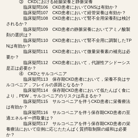
③ CKDにおける経腸栄養と静脈栄養
臨床疑問106 CKD患者においてONSは有効か？
臨床疑問107 CKD患者において経管栄養は有効か？
臨床疑問108 CKD患者において腎不全用栄養剤は検討
されるか？
臨床疑問109 CKD患者の静脈栄養においてアミノ酸製
剤の選択は？
臨床疑問110 CKD患者において腎不全用に調製したTP
Nは有効か？
臨床疑問111 CKD患者において微量栄養素の補充は必
要か？
臨床疑問112 CKD患者において，代謝性アシドーシス
是正は必要か？
④ CKDとサルコペニア
臨床疑問113 保存期CKD患者において，栄養不良はサ
ルコペニア，フレイルの原因となるか？
臨床疑問114 保存期CKD患者において低たんぱく食に
より，PEW，サルコペニアのリスクは高まるか？
臨床疑問115 サルコペニアを伴うCKD患者に栄養療法
は有効か？
臨床疑問116 サルコペニアを伴う保存期CKD患者の至
適エネルギー摂取量は？
臨床疑問117 サルコペニアを伴う保存期CKD患者の栄
養療法において症例に応じたたんぱく質摂取制限の緩和は必要
か？