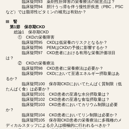
臨床疑問93 薬剤性肝障害の栄養療法の留意点は？
臨床疑問94 胆汁うっ滞を伴う慢性肝疾患（PBC，PSC
など）では脂溶性ビタミンの補充は有効か？
III 腎
第1節 保存期CKD
総論1 保存期CKD
① CKDの栄養障害
臨床疑問95 CKDは低栄養のリスクとなるか？
臨床疑問96 PEMはCKDの予後に影響するか？
臨床疑問97 CKD患者における有用な栄養評価項目
は？
② CKDの栄養療法
臨床疑問98 CKD患者に栄養療法は必要か？
臨床疑問99 CKDにおいて至適エネルギー摂取量はあ
るか？
臨床疑問100 保存期CKDにおいてたんぱく質制限（低
たんぱく食）は必要か？
臨床疑問101 CKD患者の至適な水分摂取量は？
臨床疑問102 CKD患者の至適な食塩摂取量は？
臨床疑問103 CKD患者においてカリウム制限は必要
か？
臨床疑問104 CKD患者においてリン制限は必要か？
臨床疑問105 保存期CKD患者の栄養療法に多職種のメ
ディカルスタッフによる介入は積極的に行われるべきか？