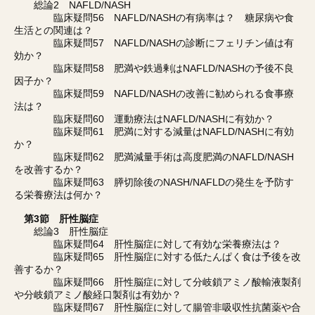
総論2 NAFLD/NASH
臨床疑問56 NAFLD/NASHの有病率は？ 糖尿病や食
生活との関連は？
臨床疑問57 NAFLD/NASHの診断にフェリチン値は有
効か？
臨床疑問58 肥満や鉄過剰はNAFLD/NASHの予後不良
因子か？
臨床疑問59 NAFLD/NASHの改善に勧められる食事療
法は？
臨床疑問60 運動療法はNAFLD/NASHに有効か？
臨床疑問61 肥満に対する減量はNAFLD/NASHに有効
か？
臨床疑問62 肥満減量手術は高度肥満のNAFLD/NASH
を改善するか？
臨床疑問63 膵切除後のNASH/NAFLDの発生を予防す
る栄養療法は何か？
第3節 肝性脳症
総論3 肝性脳症
臨床疑問64 肝性脳症に対して有効な栄養療法は？
臨床疑問65 肝性脳症に対する低たんぱく食は予後を改
善するか？
臨床疑問66 肝性脳症に対して分岐鎖アミノ酸輸液製剤
や分岐鎖アミノ酸経口製剤は有効か？
臨床疑問67 肝性脳症に対して腸管非吸収性抗菌薬や合