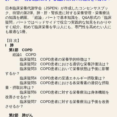
日本臨床栄養代謝学会（JSPEN）が作成したコンセンサスブッ
ク、待望の第2弾。肺・肝・腎疾患に対する栄養管理・栄養療法
の知識を網羅。「総論」パートで基本知識を、Q&A形式の「臨床
疑問」パートではベッドサイドで役立つ実践的な知見をわかりや
すく紹介。初めて臨床栄養を学ぶ人にも、専門性を高めたい人に
も最適な1冊。
【目 次】
I 肺
第1節 COPD
総論1 COPD
臨床疑問1 COPD患者の栄養学的特徴は？
臨床疑問2 COPD患者における適切な栄養評価法は？
臨床疑問3 COPD患者において栄養状態は予後に影響
するか？
臨床疑問4 COPD患者の至適エネルギー摂取量は？
臨床疑問5 COPD患者における各栄養素の適切な摂取
量・摂取比率は？
臨床疑問6 COPD患者に対する栄養療法は身体機能を
改善させるか？
臨床疑問7 COPD患者に対する栄養療法は予後を改善
させるか？
第2節 肺がん