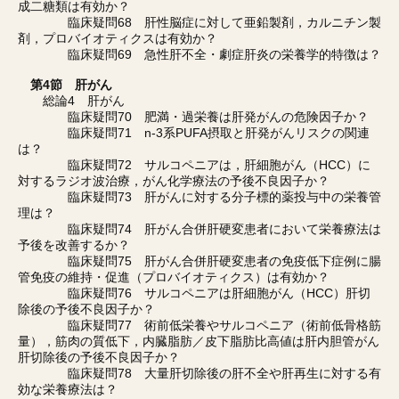
成二糖類は有効か？
臨床疑問68 肝性脳症に対して亜鉛製剤，カルニチン製
剤，プロバイオティクスは有効か？
臨床疑問69 急性肝不全・劇症肝炎の栄養学的特徴は？
第4節 肝がん
総論4 肝がん
臨床疑問70 肥満・過栄養は肝発がんの危険因子か？
臨床疑問71 n-3系PUFA摂取と肝発がんリスクの関連
は？
臨床疑問72 サルコペニアは，肝細胞がん（HCC）に
対するラジオ波治療，がん化学療法の予後不良因子か？
臨床疑問73 肝がんに対する分子標的薬投与中の栄養管
理は？
臨床疑問74 肝がん合併肝硬変患者において栄養療法は
予後を改善するか？
臨床疑問75 肝がん合併肝硬変患者の免疫低下症例に腸
管免疫の維持・促進（プロバイオティクス）は有効か？
臨床疑問76 サルコペニアは肝細胞がん（HCC）肝切
除後の予後不良因子か？
臨床疑問77 術前低栄養やサルコペニア（術前低骨格筋
量），筋肉の質低下，内臓脂肪／皮下脂肪比高値は肝内胆管がん
肝切除後の予後不良因子か？
臨床疑問78 大量肝切除後の肝不全や肝再生に対する有
効な栄養療法は？