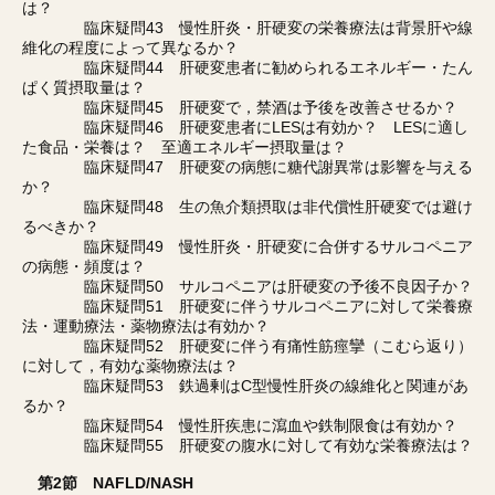
は？
臨床疑問43 慢性肝炎・肝硬変の栄養療法は背景肝や線
維化の程度によって異なるか？
臨床疑問44 肝硬変患者に勧められるエネルギー・たん
ぱく質摂取量は？
臨床疑問45 肝硬変で，禁酒は予後を改善させるか？
臨床疑問46 肝硬変患者にLESは有効か？ LESに適し
た食品・栄養は？ 至適エネルギー摂取量は？
臨床疑問47 肝硬変の病態に糖代謝異常は影響を与える
か？
臨床疑問48 生の魚介類摂取は非代償性肝硬変では避け
るべきか？
臨床疑問49 慢性肝炎・肝硬変に合併するサルコペニア
の病態・頻度は？
臨床疑問50 サルコペニアは肝硬変の予後不良因子か？
臨床疑問51 肝硬変に伴うサルコペニアに対して栄養療
法・運動療法・薬物療法は有効か？
臨床疑問52 肝硬変に伴う有痛性筋痙攣（こむら返り）
に対して，有効な薬物療法は？
臨床疑問53 鉄過剰はC型慢性肝炎の線維化と関連があ
るか？
臨床疑問54 慢性肝疾患に瀉血や鉄制限食は有効か？
臨床疑問55 肝硬変の腹水に対して有効な栄養療法は？
第2節 NAFLD/NASH