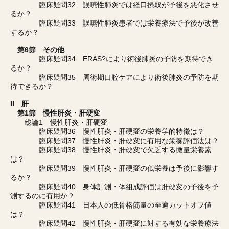
臨床疑問32 誤嚥性肺炎では経口摂取が予後を悪化させ
るか？
臨床疑問33 誤嚥性肺炎患者では栄養療法で予後が改善
するか？
第6節 その他
臨床疑問34 ERAS?により術後肺炎の予防を期待でき
るか？
臨床疑問35 周術期口腔ケアにより術後肺炎の予防を期
待できるか？
II 肝
第1節 慢性肝炎・肝硬変
総論1 慢性肝炎・肝硬変
臨床疑問36 慢性肝炎・肝硬変の栄養学的特徴は？
臨床疑問37 慢性肝炎・肝硬変に有用な栄養評価法は？
臨床疑問38 慢性肝炎・肝硬変で欠乏する微量栄養素
は？
臨床疑問39 慢性肝炎・肝硬変の低栄養は予後に影響す
るか？
臨床疑問40 身体計測・体組成評価は肝硬変の予後を予
測するのに有用か？
臨床疑問41 日本人の低骨格筋量の至適カットオフ値
は？
臨床疑問42 慢性肝炎・肝硬変に対する有効な栄養療法