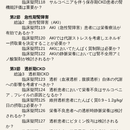
臨床疑問118 サルコペニアを伴う保存期CKD患者の腎
機能評価は重要か？
第2節 急性期腎障害
総論2 急性腎障害（AKI）
臨床疑問119 AKI（急性腎障害）患者には栄養療法が
有効であるか？
臨床疑問120 AKIでは代謝ストレスを考慮しエネルギ
ー摂取量を決定することが必要か？
臨床疑問121 AKIにおいてたんぱく質制限は必要か？
臨床疑問122 AKIの静脈栄養においては腎不全用アミ
ノ酸製剤が検討されるか？
第3節 透析期CKD
総論3 透析期CKD
臨床疑問123 透析（血液透析，腹膜透析）自体の代謝
への影響を考慮すべきか？
臨床疑問124 透析患者において栄養不良はサルコペニ
ア，フレイルの原因となるか？
臨床疑問125 維持透析患者にたんぱく質0.9～1.2g/kg/
日の摂取は必要か？
臨床疑問126 栄養不良患者への透析時静脈栄養は検討
されるか？
臨床疑問127 透析患者にビタミン投与は検討される
か？