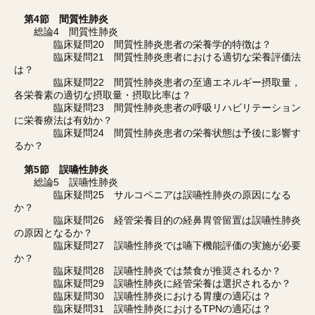
第4節 間質性肺炎
総論4 間質性肺炎
臨床疑問20 間質性肺炎患者の栄養学的特徴は？
臨床疑問21 間質性肺炎患者における適切な栄養評価法
は？
臨床疑問22 間質性肺炎患者の至適エネルギー摂取量，
各栄養素の適切な摂取量・摂取比率は？
臨床疑問23 間質性肺炎患者の呼吸リハビリテーション
に栄養療法は有効か？
臨床疑問24 間質性肺炎患者の栄養状態は予後に影響す
るか？
第5節 誤嚥性肺炎
総論5 誤嚥性肺炎
臨床疑問25 サルコペニアは誤嚥性肺炎の原因になる
か？
臨床疑問26 経管栄養目的の経鼻胃管留置は誤嚥性肺炎
の原因となるか？
臨床疑問27 誤嚥性肺炎では嚥下機能評価の実施が必要
か？
臨床疑問28 誤嚥性肺炎では禁食が推奨されるか？
臨床疑問29 誤嚥性肺炎に経管栄養は選択されるか？
臨床疑問30 誤嚥性肺炎における胃瘻の適応は？
臨床疑問31 誤嚥性肺炎におけるTPNの適応は？