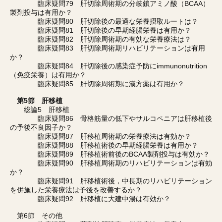
臨床疑問79 肝切除周術期の分岐鎖アミノ酸（BCAA）
製剤投与は有用か？
臨床疑問80 肝切除後の最適な栄養摂取ルートは？
臨床疑問81 肝切除後の早期経腸栄養は有用か？
臨床疑問82 肝切除周術期の有効な栄養療法は？
臨床疑問83 肝切除周術期リハビリテーションは有用
か？
臨床疑問84 肝切除後の感染症予防にimmunonutrition
（免疫栄養）は有用か？
臨床疑問85 肝切除周術期に漢方薬は有用か？
第5節 肝移植
総論5 肝移植
臨床疑問86 骨格筋量の低下やサルコペニアは肝移植後
の予後不良因子か？
臨床疑問87 肝移植周術期の栄養療法は有効か？
臨床疑問88 肝移植術後の早期経腸栄養は有用か？
臨床疑問89 肝移植術前後のBCAA製剤投与は有効か？
臨床疑問90 肝移植周術期のリハビリテーションは有効
か？
臨床疑問91 肝移植術後，中長期のリハビリテーション
を併施した栄養療法は予後を改善するか？
臨床疑問92 肝移植に大建中湯は有効か？
第6節 その他