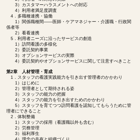
3）カスタマーハラスメントへの対応
4）利用者満足度調査
4．多職種連携・協働
1）関係職種間――医師・ケアマネジャー・介護職・行政関
係者等
2）看看連携
5．利用者ニーズに沿ったサービスの創造
1）訪問看護の多様化
2）委託契約事業
3）オプションサービスの実際
4）委託契約やオプションサービスに関して注意すべきこと
第2章 人材管理・育成
1．スタッフの看護実践能力を引き出す管理者のかかわり
1）はじめに
2）管理者として期待される姿
3）スタッフの能力の把握
4）スタッフの能力を引き出すためのかかわり
5）スタッフを育てつつ訪問看護を認知してもらうために管
理者にできること
2．体制整備
1）スタッフの採用（看護職以外も含む）
2）労務管理
3）福利厚生
4）理念の共有と組織づくり