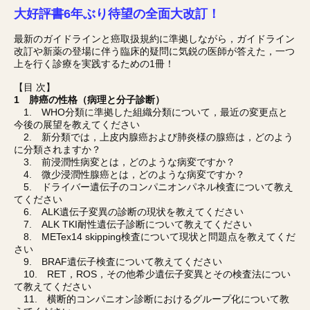
大好評書6年ぶり待望の全面大改訂！
最新のガイドラインと癌取扱規約に準拠しながら，ガイドライン
改訂や新薬の登場に伴う臨床的疑問に気鋭の医師が答えた，一つ
上を行く診療を実践するための1冊！
【目 次】
1 肺癌の性格（病理と分子診断）
1. WHO分類に準拠した組織分類について，最近の変更点と
今後の展望を教えてください
2. 新分類では，上皮内腺癌および肺炎様の腺癌は，どのよう
に分類されますか？
3. 前浸潤性病変とは，どのような病変ですか？
4. 微少浸潤性腺癌とは，どのような病変ですか？
5. ドライバー遺伝子のコンパニオンパネル検査について教え
てください
6. ALK遺伝子変異の診断の現状を教えてください
7. ALK TKI耐性遺伝子診断について教えてください
8. METex14 skipping検査について現状と問題点を教えてくだ
さい
9. BRAF遺伝子検査について教えてください
10. RET，ROS，その他希少遺伝子変異とその検査法につい
て教えてください
11. 横断的コンパニオン診断におけるグループ化について教