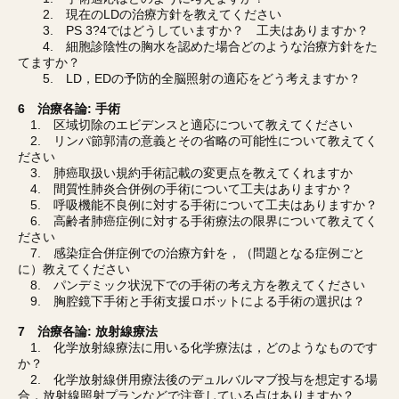
2. 現在のLDの治療方針を教えてください
3. PS 3?4ではどうしていますか？ 工夫はありますか？
4. 細胞診陰性の胸水を認めた場合どのような治療方針をた
てますか？
5. LD，EDの予防的全脳照射の適応をどう考えますか？
6 治療各論: 手術
1. 区域切除のエビデンスと適応について教えてください
2. リンパ節郭清の意義とその省略の可能性について教えてく
ださい
3. 肺癌取扱い規約手術記載の変更点を教えてくれますか
4. 間質性肺炎合併例の手術について工夫はありますか？
5. 呼吸機能不良例に対する手術について工夫はありますか？
6. 高齢者肺癌症例に対する手術療法の限界について教えてく
ださい
7. 感染症合併症例での治療方針を，（問題となる症例ごと
に）教えてください
8. パンデミック状況下での手術の考え方を教えてください
9. 胸腔鏡下手術と手術支援ロボットによる手術の選択は？
7 治療各論: 放射線療法
1. 化学放射線療法に用いる化学療法は，どのようなものです
か？
2. 化学放射線併用療法後のデュルバルマブ投与を想定する場
合，放射線照射プランなどで注意している点はありますか？