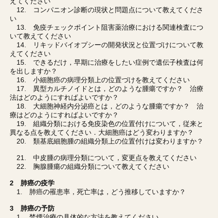
えてください
12. コンパニオン診断の現状と問題点について教えてくださ
い
13. 免疫チェックポイント阻害薬治療における関連検査につ
いて教えてください
14. リキッドバイオプシーの開発状況と位置づけについて教
えてください
15. できるだけ，早期に治療をしたい症例で遺伝子検査は何
を出しますか？
16. 小細胞癌の病理分類上の位置づけを教えてください
17. 異型カルチノイドとは，どのような腫瘍ですか？ 治療
法はどのようにすればよいですか？
18. 大細胞神経内分泌癌とは，どのような腫瘍ですか？ 治
療はどのようにすればよいですか？
19. 組織分類における免疫染色の位置付けについて，従来と
異なる点を教えてください．大細胞癌はどう変わりますか？
20. 類基底細胞腫の組織分類上の位置付けは変わりますか？
21. 中皮腫の病理分類について，変更点を教えてください
22. 胸腺腫瘍の組織分類について教えてください
2 肺癌の疫学
1. 肺癌の罹患率，死亡率は，どう推移していますか？
3 肺癌の予防
1. 禁煙治療の具体的な方法を教えてください