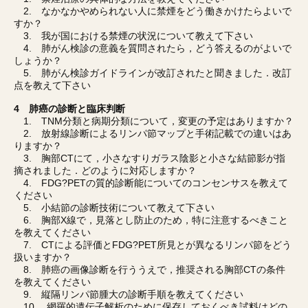
2. なかなかやめられない人に禁煙をどう働きかけたらよいで
すか？
3. 我が国における禁煙の状況について教えて下さい
4. 肺がん検診の意義を質問されたら，どう答えるのがよいで
しょうか？
5. 肺がん検診ガイドラインが改訂されたと聞きました．改訂
点を教えて下さい
4 肺癌の診断と臨床判断
1. TNM分類と病期分類について，変更の予定はありますか？
2. 放射線診断によるリンパ節マップと手術記載での違いはあ
りますか？
3. 胸部CTにて，小さなすりガラス陰影と小さな結節影が指
摘されました．どのように対応しますか？
4. FDG?PETの質的診断能についてのコンセンサスを教えて
ください
5. 小結節の診断技術について教えて下さい
6. 胸部X線で，見落とし防止のため，特に注意するべきこと
を教えてください
7. CTによる評価とFDG?PET所見とが異なるリンパ節をどう
扱いますか？
8. 肺癌の画像診断を行ううえで，推奨される胸部CTの条件
を教えてください
9. 縦隔リンパ節腫大の診断手順を教えてください
10. 網羅的遺伝子解析のために保存しておくべき試料はどの