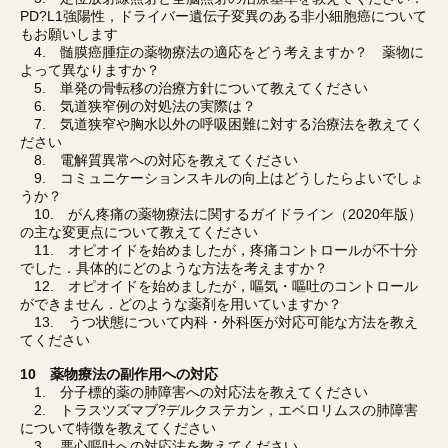
PD?L1強陽性，ドライバー遺伝子変異のある非小細胞癌について
もお願いします
4. 髄膜癌腫症の薬物療法の適応をどう考えますか？ 薬物に
よって異なりますか？
5. 単発の骨転移の治療方針について教えてください
6. 気道狭窄例の対処法の実際は？
7. 気道狭窄や胸水以外の呼吸困難に対する治療法を教えてく
ださい
8. 電解質異常への対応を教えてください
9. コミュニケーションスキルの向上はどうしたらよいでしょ
うか？
10. がん疼痛の薬物療法に関するガイドライン（2020年版）
の主な変更点について教えてください
11. オピオイドを始めましたが，疼痛コントロールが不十分
でした．具体的にどのような方法を考えますか？
12. オピオイドを始めましたが，嘔気・嘔吐のコントロール
ができません．どのような薬剤を用いていますか？
13. うつ状態について内科・外科医が対応可能な方法を教え
てください
10 薬物療法の副作用への対応
1. 分子標的薬の肺障害への対応法を教えてください
2. トラスツズマブ?デルクステカン，エベロリムスの肺障害
について特徴を教えてください
3. 悪心嘔吐への対応法を教えてください