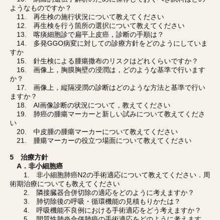
ようなものですか？
11. 再生検の施行状況について教えてください
12. 再生検を行う箇所の選択について教えてください
13. 喀痰細胞診で扁平上皮癌，診断の手順は？
14. 多発GGO病変に対しての診療方針をどのようにしていま
すか
15. 針生検による腫瘍撒布のリスクはどれくらいですか？
16. 画像上，胸膜胸壁の浸潤は，どのような基準で行います
か？
17. 画像上，縦隔浸潤の診断はどのような方法と基準で行い
ますか？
18. AI画像診断の状況について，教えてください
19. 肺癌の腫瘍マーカーと新しい試みについて教えてくださ
い
20. 中皮腫の腫瘍マーカーについて教えてください
21. 腫瘍マーカーの役立つ場面について教えてください
5 治療方針
A．非小細胞癌
1. 非小細胞肺癌N2の手術適応について教えてください．周
術期治療についても教えてください
2. 隣接臓器合併切除の適応をどのように考えますか？
3. 肺切除後の呼吸・循環機能の見積もりかたは？
4. 呼吸機能不良例における手術適応をどう考えますか？
5. 間質性肺炎合併肺癌の手術適応をどのように考えます