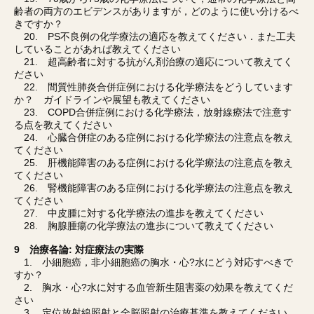
齢者の両方のエビデンスがありますが，どのように使い分けるべ
きですか？
20. PS不良例の化学療法の適応を教えてください．また工夫
していることがあれば教えてください
21. 超高齢者に対する抗がん剤治療の適応について教えてく
ださい
22. 間質性肺炎合併症例における化学療法をどうしています
か？ ガイドラインや展望も教えてください
23. COPD合併症例における化学療法，放射線療法で注意す
る点を教えてください
24. 心臓合併症のある症例における化学療法の注意点を教え
てください
25. 肝機能障害のある症例における化学療法の注意点を教え
てください
26. 腎機能障害のある症例における化学療法の注意点を教え
てください
27. 中皮腫に対する化学療法の進歩を教えてください
28. 胸腺腫瘍の化学療法の進歩について教えてください
9 治療各論: 対症療法の実際
1. 小細胞癌，非小細胞癌の胸水・心?水にどう対応すべきで
すか？
2. 胸水・心?水に対する血管新生阻害薬の効果を教えてくだ
さい
3. 定位放射線照射と全脳照射の治療基準を教えてください．