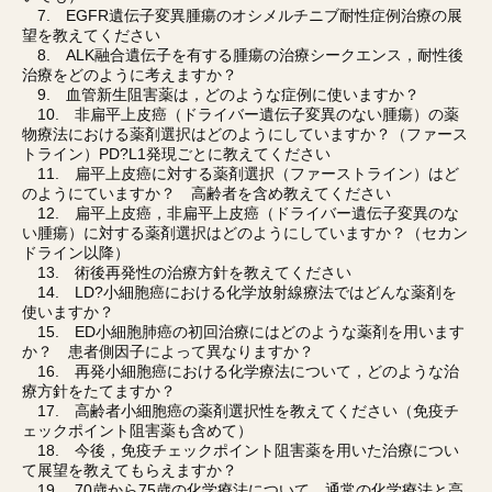
7. EGFR遺伝子変異腫瘍のオシメルチニブ耐性症例治療の展
望を教えてください
8. ALK融合遺伝子を有する腫瘍の治療シークエンス，耐性後
治療をどのように考えますか？
9. 血管新生阻害薬は，どのような症例に使いますか？
10. 非扁平上皮癌（ドライバー遺伝子変異のない腫瘍）の薬
物療法における薬剤選択はどのようにしていますか？（ファース
トライン）PD?L1発現ごとに教えてください
11. 扁平上皮癌に対する薬剤選択（ファーストライン）はど
のようにていますか？ 高齢者を含め教えてください
12. 扁平上皮癌，非扁平上皮癌（ドライバー遺伝子変異のな
い腫瘍）に対する薬剤選択はどのようにしていますか？（セカン
ドライン以降）
13. 術後再発性の治療方針を教えてください
14. LD?小細胞癌における化学放射線療法ではどんな薬剤を
使いますか？
15. ED小細胞肺癌の初回治療にはどのような薬剤を用います
か？ 患者側因子によって異なりますか？
16. 再発小細胞癌における化学療法について，どのような治
療方針をたてますか？
17. 高齢者小細胞癌の薬剤選択性を教えてください（免疫チ
ェックポイント阻害薬も含めて）
18. 今後，免疫チェックポイント阻害薬を用いた治療につい
て展望を教えてもらえますか？
19. 70歳から75歳の化学療法について，通常の化学療法と高