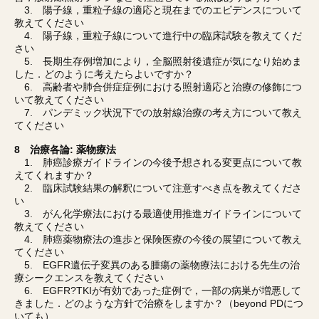
3. 陽子線，重粒子線の適応と現在までのエビデンスについて
教えてください
4. 陽子線，重粒子線について進行中の臨床試験を教えてくだ
さい
5. 長期生存例増加により，全脳照射後遺症が気になり始めま
した．どのように考えたらよいですか？
6. 高齢者や肺合併症症例における照射適応と治療の修飾につ
いて教えてください
7. パンデミック状況下での放射線治療の考え方について教え
てください
8 治療各論: 薬物療法
1. 肺癌診療ガイドラインの今後予想される変更点について教
えてくれますか？
2. 臨床試験結果の解釈について注意すべき点を教えてくださ
い
3. がん化学療法における最適使用推進ガイドラインについて
教えてください
4. 肺癌薬物療法の進歩と保険医療の今後の展望について教え
てください
5. EGFR遺伝子変異のある腫瘍の薬物療法における先生の治
療シークエンスを教えてください
6. EGFR?TKIが有効であった症例で，一部の病巣が増悪して
きました．どのような方針で治療をしますか？（beyond PDにつ
いても）