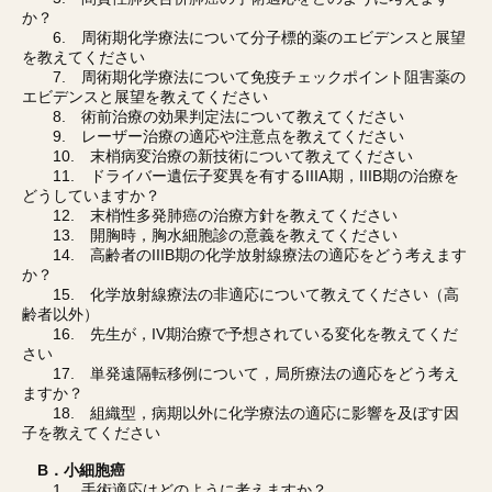
か？
6. 周術期化学療法について分子標的薬のエビデンスと展望
を教えてください
7. 周術期化学療法について免疫チェックポイント阻害薬の
エビデンスと展望を教えてください
8. 術前治療の効果判定法について教えてください
9. レーザー治療の適応や注意点を教えてください
10. 末梢病変治療の新技術について教えてください
11. ドライバー遺伝子変異を有するIIIA期，IIIB期の治療を
どうしていますか？
12. 末梢性多発肺癌の治療方針を教えてください
13. 開胸時，胸水細胞診の意義を教えてください
14. 高齢者のIIIB期の化学放射線療法の適応をどう考えます
か？
15. 化学放射線療法の非適応について教えてください（高
齢者以外）
16. 先生が，IV期治療で予想されている変化を教えてくだ
さい
17. 単発遠隔転移例について，局所療法の適応をどう考え
ますか？
18. 組織型，病期以外に化学療法の適応に影響を及ぼす因
子を教えてください
B．小細胞癌
1. 手術適応はどのように考えますか？