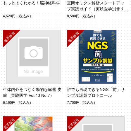
もっとよくわかる！脳神経科学
空間オミクス解析スタートアッ
プ実践ガイド（実験医学別冊 最
強のステップUPシリーズ）
4,620円
（税込み）
8,580円
（税込み）
生体内外をつなぐ動的な臓器 皮
誰でも再現できるNGS「前」サ
膚（実験医学 Vol.43 No.7）
ンプル調製プロトコール
6,160円
（税込み）
7,700円
（税込み）