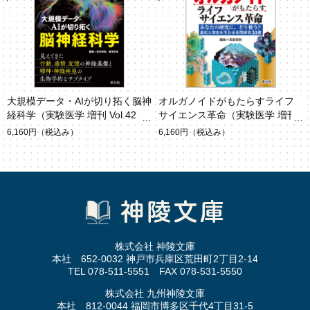
大規模データ・AIが切り拓く脳神
オルガノイドがもたらすライフ
経科学（実験医学 増刊 Vol.42 N
サイエンス革命（実験医学 増刊
o.7）
Vol.42 No.5）
6,160円
（税込み）
6,160円
（税込み）
株式会社 神陵文庫
本社 652-0032 神戸市兵庫区荒田町2丁目2-14
TEL 078-511-5551 FAX 078-531-5550
株式会社 九州神陵文庫
本社 812-0044 福岡市博多区千代4丁目31-5