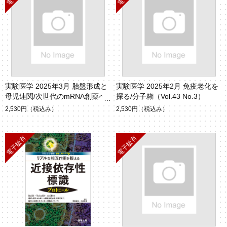
実験医学 2025年3月 胎盤形成と
実験医学 2025年2月 免疫老化を
母児連関/次世代のmRNA創薬へ
探る/分子糊（Vol.43 No.3）
（Vol.43 No.4）
2,530円
（税込み）
2,530円
（税込み）