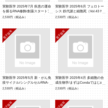
実験医学 2025年7月 疾患の運命
実験医学 2025年6月 フェロトー
を握るRNA修飾/創薬スタートア
シス 鉄代謝と細胞死（Vol.43 No.
ップの先駆者が語る掟と現実（V
9）
2,530円
（税込み）
2,530円
（税込み）
ol.43 No.11）
実験医学 2025年5月 新・がん免
実験医学 2025年4月 多細胞の合
疫サイクル/シングルセルRNA-se
成生物学/まずはCondaではじめ
q技術（Vol.43 No.8）
よう （Vol.43 No.6）
2,530円
（税込み）
2,530円
（税込み）