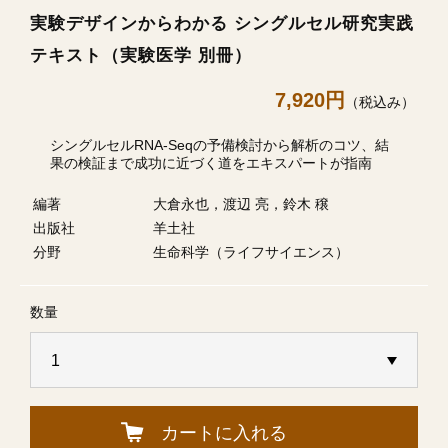
実験デザインからわかる シングルセル研究実践
テキスト（実験医学 別冊）
7,920円
（税込み）
シングルセルRNA-Seqの予備検討から解析のコツ、結
果の検証まで成功に近づく道をエキスパートが指南
編著
大倉永也，渡辺 亮，鈴木 穣
出版社
羊土社
分野
生命科学（ライフサイエンス）
数量
カートに入れる