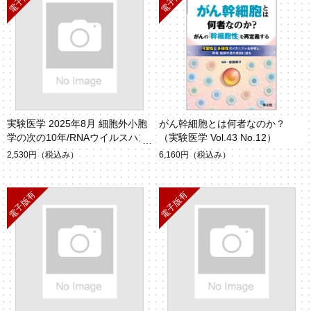
実験医学 2025年8月 細胞外小胞
がん幹細胞とは何者なのか？
学の次の10年/RNAウイルスハン
（実験医学 Vol.43 No.12）
ティング2.0（Vol.43 No.13）
2,530円
（税込み）
6,160円
（税込み）