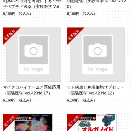
創薬の不可能を可能にする 中分
細胞老化（実験医学 Vol.42 No.2
子ペプチド医薬（実験医学 Vol.4
0）
3 No.2）
6,160円
（税込み）
6,160円
（税込み）
マイクロバイオームと医療応用
ヒト疾患と免疫細胞サブセット
（実験医学 Vol.42 No.17）
（実験医学 Vol.42 No.12）
6,160円
（税込み）
6,160円
（税込み）