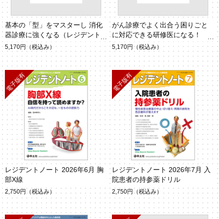
基本の「型」をマスターし 消化
がん診療でよく出合う困りごと
器診療に強くなる（レジデント
に対応できる研修医になる！
ノート Vol.27 No.14）
（レジデントノート Vol.27 No.1
5,170円
（税込み）
5,170円
（税込み）
1）
レジデントノート 2026年6月 胸
レジデントノート 2026年7月 入
部X線
院患者の持参薬ドリル
2,750円
（税込み）
2,750円
（税込み）