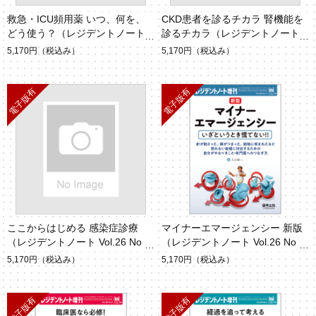
救急・ICU頻用薬 いつ、何を、
CKD患者を診るチカラ 腎機能を
どう使う？（レジデントノート V
診るチカラ（レジデントノート V
ol.26 No.17）
ol.26 No.14）
5,170円
（税込み）
5,170円
（税込み）
ここからはじめる 感染症診療
マイナーエマージェンシー 新版
（レジデントノート Vol.26 No.
（レジデントノート Vol.26 No.1
8）
1）
5,170円
（税込み）
5,170円
（税込み）