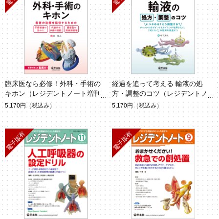
臨床医なら必修！外科・手術の
経過を追って考える 輸液の処
キホン（レジデントノート増刊 V
方・調整のコツ（レジデントノ
ol.26 No.5）
ート増刊 Vol.26 No.2）
5,170円
（税込み）
5,170円
（税込み）