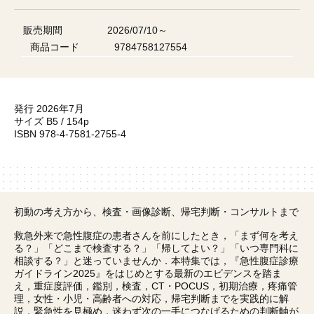
販売期間
2026/07/10～
商品コード
9784758127554
発行 2026年7月
サイズ B5 / 154p
ISBN 978-4-7581-2755-4
初動の考え方から、検査・画像診断、帰宅判断・コンサルトまで
救急外来で急性腹症の患者さんを前にしたとき，「まず何を考え
る？」「どこまで検査する？」「帰してよい？」「いつ専門科に
相談する？」と迷っていませんか．本特集では，『急性腹症診療
ガイドライン2025』をはじめとする最新のエビデンスを踏ま
え，重症度評価，鑑別，検査，CT・POCUS，初期治療，疼痛管
理，女性・小児・高齢者への対応，帰宅判断までを実践的に解
説．緊急性を見極め，迷わず次の一手につなげるための判断軸が