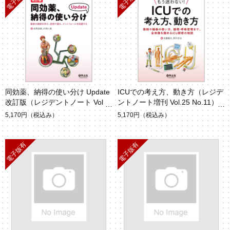
同効薬、納得の使い分け Update
ICUでの考え方、動き方（レジデ
改訂版（レジデントノート Vol.2
ントノート増刊 Vol.25 No.11）
7 No.2）
5,170円
（税込み）
5,170円
（税込み）