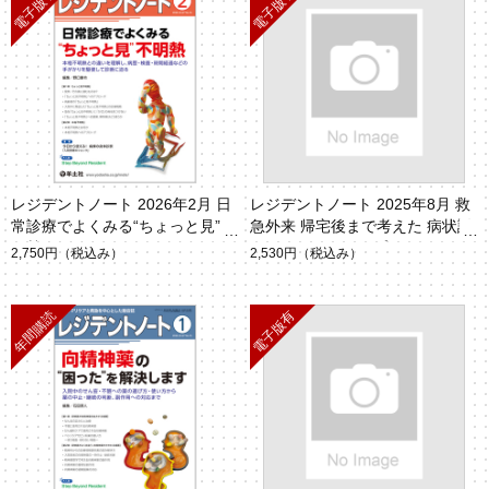
レジデントノート 2026年2月 日
レジデントノート 2025年8月 救
常診療でよくみる“ちょっと見”不
急外来 帰宅後まで考えた 病状説
明熱
明とフォローアップ（Vol.27 No.
2,750円
（税込み）
2,530円
（税込み）
7）