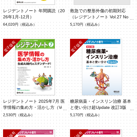
レジデントノート 年間購読（20
救急での整形外傷の初期対応
26年1月-12月）
（レジデントノート Vol.27 No.
8）
64,020円
（税込み）
5,170円
（税込み）
レジデントノート 2025年7月 医
糖尿病薬・インスリン治療 基本
学情報の集め方・活かし方（Vol.
と使い分け超Update 改訂3版
27 No.6）
（レジデントノート Vol.27 No.
2,530円
（税込み）
5,170円
（税込み）
5）