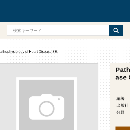
athophysiology of Heart Disease 8E.
Path
ase 
編著
出版社
分野