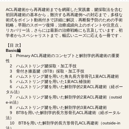
ACL再建術から再再建術までを網羅した実践書．腱採取法を含む
初回再建術の基本から，難渋する再再建例への対応まで，多様な
術式をポイント動画付きで詳細に解説．再断裂予防のための手術
戦略，早期のスポーツ復帰，治療成績向上のポイントや注意点，
リカバリー法，さらには最新の治療戦略にも言及しています．初
学者からスペシャリストまで，幅広いニーズに応える一冊です．
【目 次】
Basic編
1 Primary ACL再建術のコンセプトと解剖学的再建術の重要
性
2 ハムストリング腱採取・加工手技
3 骨付き膝蓋腱（BTB）採取・加工手技
4 ハムストリング腱を用いた角丸長方形骨孔1束ACL再建術
5 ハムストリング腱を用いた1束ACL補強術
6 ハムストリング腱を用いた解剖学的2束ACL再建術（経ポー
タル法）
7 ハムストリング腱を用いた解剖学的2束ACL再建術（outsid
e-in法）
8 ハムストリング腱を用いた解剖学的3束ACL再建術
9 BTBを用いた解剖学的長方形骨孔ACL再建術（経ポータル
法）
10 BTBを用いた解剖学的長方形骨孔ACL再建術（outside-in
法）