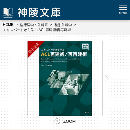
HOME
臨床医学：外科系
整形外科学
エキスパートから学ぶ ACL再建術/再再建術
ZOOM