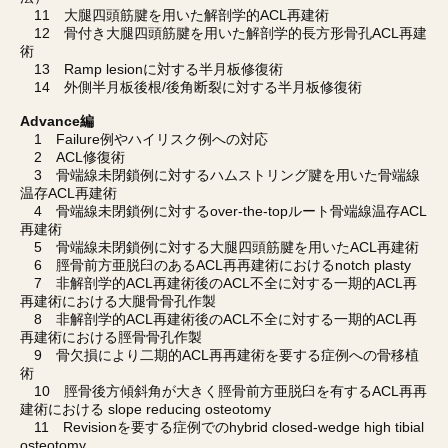
11 大腿四頭筋腱を用いた解剖学的ACL再建術
12 骨付き大腿四頭筋腱を用いた解剖学的長方形骨孔ACL再建
術
13 Ramp lesionに対する半月板修復術
14 外側半月板後根/後角断裂に対する半月板修復術
Advance編
1 Failure例やハイリスク例への対応
2 ACL修復術
3 骨端線未閉鎖例に対するハムストリング腱を用いた骨端線
温存ACL再建術
4 骨端線未閉鎖例に対するover-the-topルート骨端線温存ACL
再建術
5 骨端線未閉鎖例に対する大腿四頭筋腱を用いたACL再建術
6 脛骨前方亜脱臼のあるACL再再建術におけるnotch plasty
7 非解剖学的ACL再建術後のACL不全に対する一期的ACL再
再建術における大腿骨骨孔作製
8 非解剖学的ACL再建術後のACL不全に対する一期的ACL再
再建術における脛骨骨孔作製
9 骨欠損により二期的ACL再再建術を要する症例への骨移植
術
10 脛骨後方傾斜角が大きく脛骨前方亜脱臼を有するACL再再
建術における slope reducing osteotomy
11 Revisionを要する症例でのhybrid closed-wedge high tibial
osteotomy