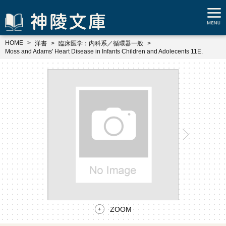
HOME
洋書
臨床医学：内科系／循環器一般
Moss and Adams' Heart Disease in Infants Children and Adolecents 11E.
ZOOM