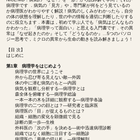
病理学です ．病気の「見方」や，専門家が何をどう見ているの
か病理医がわかりやすく解説！病気のしくみがわかったら，自分
の体の状態を理解したり，世の中の情報を適切に判断したりする
のに役立ちます．本書は，初めて学ぶ人でも「病気はどんなもの
かわかった」「病理学って面白い」と思える入門書です．その異
常は『なぜ起きたのか』そして『どうなるのか』…5つのパソロ
ジー思考で，ミクロの異常から生命の動きを読み解きましょう！
【目 次】
はじめに
第1章 病理学をはじめよう
病理学の世界にようこそ
外から忍び寄る見えない敵―外因
体の中に潜む病気のもと―内因
病気を観察し分析する―病理学とは
森全体を俯瞰する―病理学総論
一本一本の木を詳細に観察する―病理学各論
病理学の二つの顔とは？―研究者と臨床医
病理医の「目」が捉えるものとは？
組織・細胞の変化を顕微鏡で見る
診断の第一歩―生検
外科医の「次の手」を決める―術中迅速病理診断
組織ではなく細胞に注目する―細胞診
病理医の「最後の切り札」―病理解剖