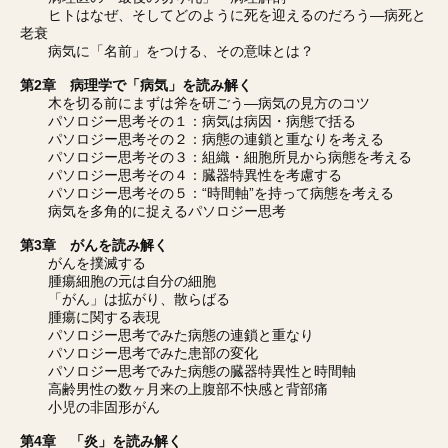
ヒトはなぜ、そしてどのように死を迎えるのだろう―病死と
老衰
病気に「名前」をつける、その意味とは？
第2章 病理学で「病気」を読み解く
木を切る前にまずは斧を研ごう―病気の見方のコツ
パソロジー思考その１：病気は病因・病態で括る
パソロジー思考その２：病態の連鎖と重なりを考える
パソロジー思考その３：組織・細胞所見から病態を考える
パソロジー思考その４：臓器特異性を考慮する
パソロジー思考その５：“時間軸”を持って病態を考える
病気を多角的に捉えるパソロジー思考
第3章 がんを読み解く
がんを撲滅する
腫瘍細胞の元は自分の細胞
「がん」は拡がり、散らばる
腫瘍に関する表現
パソロジー思考でみた病態の連鎖と重なり
パソロジー思考でみた患部の変化
パソロジー思考でみた病態の臓器特異性と時間軸
高齢男性の数ヶ月来の上腹部不快感と背部痛
小児の非固形がん
第4章 「炎」を読み解く