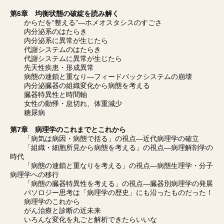
第6章 均衡状態の破綻を読み解く
からだを“整える”―ホメオスタシスのすごさ
内分泌系のはたらき
内分泌系に異常が生じたら
代謝システムのはたらき
代謝システムに異常が生じたら
先天性疾患・形成異常
病態の連鎖と重なり―フィードバックシステムの崩壊
内分泌臓器の組織変化から病態を考える
臓器特異性と時間軸
女性の動悸・息切れ、体重減少
糖尿病
第7章 病理学のこれまでとこれから
「病気は病因・病態で括る」の視点―近代病理学の確立
「組織・細胞所見から病態を考える」の視点―病理解剖学の
時代
「病態の連鎖と重なりを考える」の視点―病態生理学・分子
病理学への移行
「病態の臓器特異性を考える」の視点―臓器別病理学の発展
パソロジー思考は「病理学の歴史」にも沿ったものだった！
病理学のこれから
がん治療と診断の近未来
いろんな変化を丸ごと解析できたらいいな