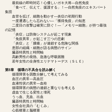
最前線の即時対応！心優しいガキ大将―自然免疫
「食べて、伝えて、援護する」！―自然免疫のエキスパート
集団
血管を拡げ、細胞を動かす―炎症の初期行動
一度遭遇したら忘れない―「獲得免疫」の知恵
二度目の攻撃は確実に防ぐ！―「メモリー細胞」が持つ最強
の記憶
「炎症」は防御システムが起こす現象
「免疫異常」が起こす三つの悲劇
「炎症」と「腫瘍」が連鎖する危険な関係
患部の組織・細胞が語る病態のサイン
臓器特異性と時間軸
高齢男性の発熱、急激な呼吸困難
若年女性の全身性エリテマトーデス（ＳＬＥ）
第5章 循環の不具合を読み解く
循環障害を因数分解して考えてみる
血圧の異常―高血圧
血液性状の異常―血栓
循環障害の病態の連鎖と重なりを考える
虚血で生じる変性と壊死
うっ血、充血、出血
臓器特異性と時間軸
女性会社員の「むくみ」
心筋梗塞と脳梗塞