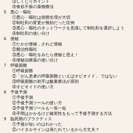
③しくじりポイント
④食欲不振の薬物療法
5 悪心・嘔吐
①悪心・嘔吐は病態生理が大切
②制吐剤の変更が無効だった症例
③悪心・嘔吐のネットワークを意識して制吐剤を選択しよう
④制吐剤の使い分け
6 便秘
①たかが便秘，されど便秘
②難治性嘔吐
③悪心・嘔吐をみたら便秘と思え！
④便秘治療薬の使い分け
7 呼吸困難
①呼吸困難
②「がん患者の呼吸困難といえばオピオイド」 ではない
③呼吸困難の初手は酸素療法が原則
④オピオイドの使い方
8 予後予測
①予後予測
②予後予測ツールの使い方
③予後予測ツールも一長一短
④手間はかかるけど確実性をもって予後予測する方法
9 臨死期のプラクティス
①予後が短いのはわかった
②バイタルサインは保たれているから大丈夫？