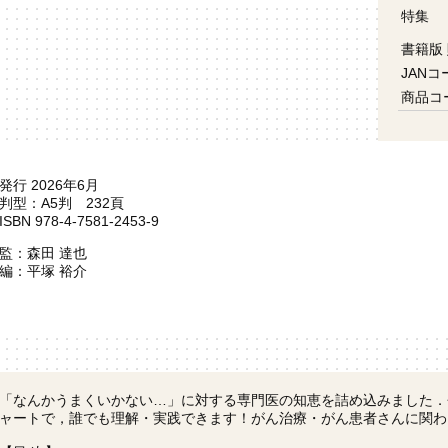
特集
書籍版
JANコ
商品コ
発行 2026年6月
判型：A5判 232頁
ISBN 978-4-7581-2453-9
監：森田 達也
編：平塚 裕介
「なんかうまくいかない…」に対する専門医の知恵を詰め込みました．
ャートで，誰でも理解・実践できます！がん治療・がん患者さんに関わ