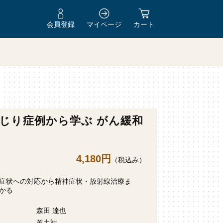
会員登録
マイページ
カート
じり症例から学ぶ がん緩和
4,180円
（税込み）
症状への対応から精神症状・放射線治療ま
かる
森田 達也
羊土社