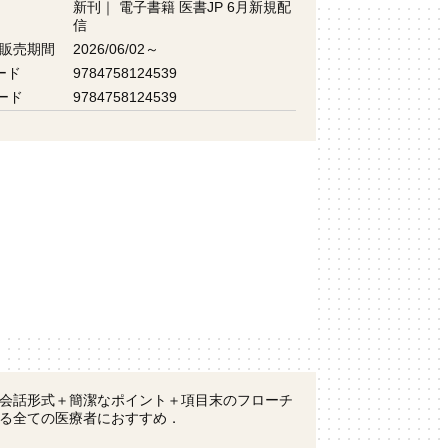
新刊
｜
電子書籍 医書JP 6月新規配
信
 販売期間
2026/06/02～
ード
9784758124539
ード
9784758124539
会話形式＋簡潔なポイント＋項目末のフローチ
る全ての医療者におすすめ．