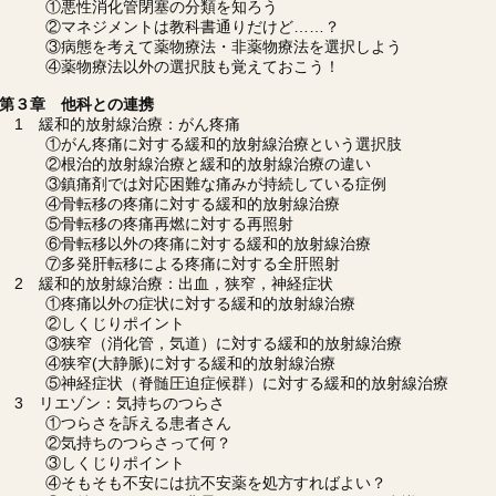
①悪性消化管閉塞の分類を知ろう
②マネジメントは教科書通りだけど……？
③病態を考えて薬物療法・非薬物療法を選択しよう
④薬物療法以外の選択肢も覚えておこう！
第３章 他科との連携
1 緩和的放射線治療：がん疼痛
①がん疼痛に対する緩和的放射線治療という選択肢
②根治的放射線治療と緩和的放射線治療の違い
③鎮痛剤では対応困難な痛みが持続している症例
④骨転移の疼痛に対する緩和的放射線治療
⑤骨転移の疼痛再燃に対する再照射
⑥骨転移以外の疼痛に対する緩和的放射線治療
⑦多発肝転移による疼痛に対する全肝照射
2 緩和的放射線治療：出血，狭窄，神経症状
①疼痛以外の症状に対する緩和的放射線治療
②しくじりポイント
③狭窄（消化管，気道）に対する緩和的放射線治療
④狭窄(大静脈)に対する緩和的放射線治療
⑤神経症状（脊髄圧迫症候群）に対する緩和的放射線治療
3 リエゾン：気持ちのつらさ
①つらさを訴える患者さん
②気持ちのつらさって何？
③しくじりポイント
④そもそも不安には抗不安薬を処方すればよい？