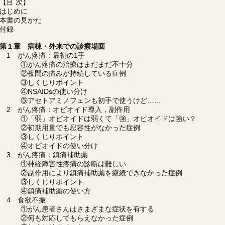
【目 次】
はじめに
本書の見かた
付録
第１章 病棟・外来での診療場面
1 がん疼痛：最初の1手
①がん疼痛の治療はまだまだ不十分
②夜間の痛みが持続している症例
③しくじりポイント
④NSAIDsの使い分け
⑤アセトアミノフェンも初手で使うけど……
2 がん疼痛：オピオイド導入，副作用
①「弱」オピオイドは弱くて「強」オピオイドは強い？
②初期用量でも忍容性がなかった症例
③しくじりポイント
④オピオイドの使い分け
3 がん疼痛：鎮痛補助薬
①神経障害性疼痛の診断は難しい
②副作用により鎮痛補助薬を継続できなかった症例
③しくじりポイント
④鎮痛補助薬の使い方
4 食欲不振
①がん患者さんはさまざまな症状を有する
②何も対応してもらえなかった症例