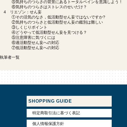
⑤気持ちのつらさの背景にあるトータルペインを意識しよう！
⑥気持ちのつらさはストレスのせいだけ？
4 リエゾン：せん妄
①その活気のなさ，低活動型せん妄ではないですか?
②気持ちのつらさと低活動型せん妄の鑑別は難しい
③しくじりポイント
④どうやって低活動型せん妄を見つける？
⑤注意障害に気づくには
⑥過活動型せん妄への対応
⑦低活動型せん妄への対応
執筆者一覧
SHOPPING GUIDE
特定商取引法に基づく表記
個人情報保護方針