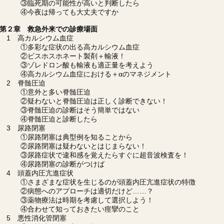
③臨死期の可能性が高いと判断したら
④今夜は帰っても大丈夫ですか
第２章 救急外来での診療場面
1 高カルシウム血症
①多彩な症状の出る高カルシウム血症
②ビスホスホネート製剤＋輸液！
③ゾレドロン酸も輸液も適正量を考えよう
④高カルシウム血症における＋αのマネジメント
2 脊髄圧迫
①意外と多い脊髄圧迫
②疑わないと脊髄圧迫は正しく診断できない！
③脊髄圧迫の診断はそう簡単ではない
④脊髄圧迫と診断したら
3 尿路閉塞
①尿路閉塞は典型例を知ることから
②尿路閉塞は疑わないとはじまらない！
③尿路症状で違和感を覚えたらすぐに超音波検査を！
④尿路閉塞の診断がつけば
4 頭蓋内圧亢進症状
①さまざまな症状を生じるのが頭蓋内圧亢進症状の特徴
②病態へのアプローチは適切だけど……？
③薬物療法は時期を考慮して選択しよう！
④合わせて知っておきたい痙攣のこと
5 悪性消化管閉塞