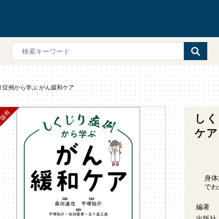
り症例から学ぶ がん緩和ケア
しく
ケア
身体
でわ
編著
出版社