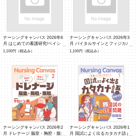
ナーシングキャンバス 2026年6
ナーシングキャンバス 2026年3
月 はじめての看護研究/ペイシェ
月 バイタルサインとフィジカル
ントハラスメント（Vol.14 No.
アセスメント 呼吸・循環・意
1,100円
（税込み）
1,100円
（税込み）
6）
識（Vol.14 No.3）
ナーシングキャンバス 2026年2
ナーシングキャンバス 2026年1
月 ドレナージ 脳室・胸腔・腹腔
月 国試によく出るカタカナ語 pa