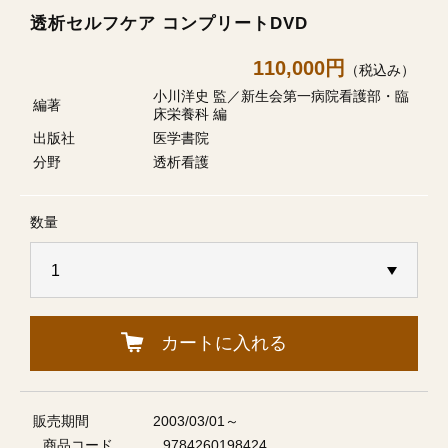
透析セルフケア コンプリートDVD
110,000円
（税込み）
小川洋史 監／新生会第一病院看護部・臨
編著
床栄養科 編
出版社
医学書院
分野
透析看護
数量
カートに入れる
販売期間
2003/03/01～
商品コード
9784260198424