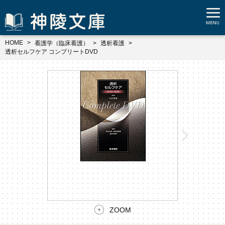
HOME
看護学（臨床看護）
透析看護
透析セルフケア コンプリートDVD
ZOOM