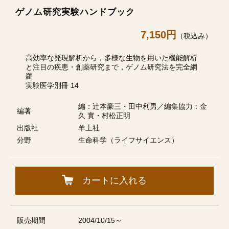
ゲノム研究実験ハンドブック
7,150円
（税込み）
高効率な発現解析から，多様な生物を用いた機能解析
と注目の疾患・創薬研究まで，ゲノム研究法を完全網
羅
実験医学別冊 14
編：辻本豪三・田中利男／編集協力：金
編著
久 實・村松正明
出版社
羊土社
分野
生命科学（ライフサイエンス）
カートに入れる
販売期間
2004/10/15～