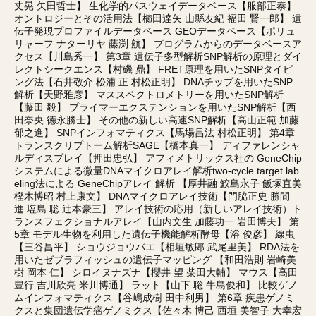
丈晃 矢田哲士】 生化学的パスウェイデータベース【服部正泰】
オントロジーとその活用法【櫛田達矢 山縣友紀 福田 賢一郎】 遺
伝子発現プロファイルデータベース GEOデータベース【ポリュ
リャーフ ナターリヤ 藤渕 航】 プログラムからのデータベースア
クセス【川島秀一】 第3章 遺伝子多型解析SNP解析の原理とダイ
レクトシークエンス【村磯 鼎】 FRET原理を用いたSNPタイピ
ング法【石井敬介 松浦 正 村松正明】 DNAチップを用いたSNP
解析【天野雅彦】 マススペクトロメトリーを用いたSNP解析
【藤田 毅】 プライマーエクステンションを用いたSNP解析【西
田奈央 徳永勝士】 その他の新しい高速SNP解析【高山正範 加藤
郁之進】 SNPインフォマティクス【馬場昌法 村松正明】 第4章
トランスクリプトーム解析SAGE【橋本真一】 ディファレンシャ
ルディスプレイ【押田忠弘】 アフィメトリックス社の GeneChip
システムによる微量DNAマイクロアレイ解析two-cycle target lab
eling法による GeneChipアレイ 解析 【厚井融 鮫島永子 飯塚直美
樫木博昭 村上康文】 DNAマイクロアレイ技術【門脇正史 勝間
進 塩島 聡 辻本豪三】 アレイ技術の応用（新しいアレイ技術）ト
ランスフェクショナルアレイ【山内文生 加藤功一 岩田博夫】 第
5章 モデル生物を利用した遺伝子機能解析酵母【浴 俊彦】 線虫
【三谷昌平】 ショウジョウバエ【相垣敏郎 武尾里美】 RDA法を
用いたゼブラフィッシュの遺伝子マッピング 【和田浩則 岩崎美
樹 岡本 仁】 シロイヌナズナ【櫻井 望 柴田大輔】 マウス【高田
豊行 吉川欣亮 米川博通】 ラット【山下 聡 牛島俊和】 比較ゲノ
ムインフォマティクス【谷嶋成樹 田中利男】 第6章 疾患ゲノミ
クスと集団遺伝学癌ゲノミクス【佐々木 博己 西垣 美智子 大幸宏