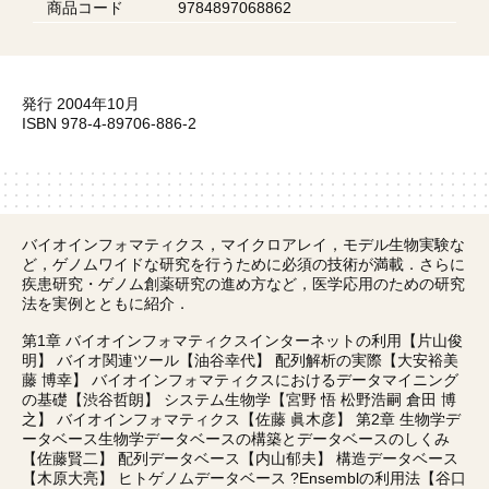
商品コード
9784897068862
発行 2004年10月
ISBN 978-4-89706-886-2
バイオインフォマティクス，マイクロアレイ，モデル生物実験な
ど，ゲノムワイドな研究を行うために必須の技術が満載．さらに
疾患研究・ゲノム創薬研究の進め方など，医学応用のための研究
法を実例とともに紹介．
第1章 バイオインフォマティクスインターネットの利用【片山俊
明】 バイオ関連ツール【油谷幸代】 配列解析の実際【大安裕美
藤 博幸】 バイオインフォマティクスにおけるデータマイニング
の基礎【渋谷哲朗】 システム生物学【宮野 悟 松野浩嗣 倉田 博
之】 バイオインフォマティクス【佐藤 眞木彦】 第2章 生物学デ
ータベース生物学データベースの構築とデータベースのしくみ
【佐藤賢二】 配列データベース【内山郁夫】 構造データベース
【木原大亮】 ヒトゲノムデータベース ?Ensemblの利用法【谷口