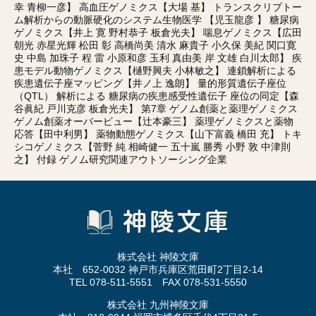
幸 青柳一彦】 高血圧ゲノミクス【大場 基】 トランスクリプトー
ム解析からの動脈硬化のシステム生物医学 【児玉龍彦 】 糖尿病
ゲノミクス【井上 寛 野村恭子 板倉光夫】 喘息ゲノミクス【広田
朝光 赤星光輝 松田 彰 高橋尚美 清水 麻貴子 小久保 美紀 関口寛
史 中島 加珠子 程 雷 小原和彦 玉利 真由美 岸 文雄 白川太郎】 疾
患モデル動物ゲノミクス【樋野興夫 小林敏之】 連鎖解析による
疾患遺伝子座マッピング【井ノ上 逸朗】 量的形質遺伝子座位
（QTL） 解析による 糖尿病の疾患感受性遺伝子 座位の同定【森
谷眞紀 戸川克彦 板倉光夫】 第7章 ゲノム創薬と薬理ゲノミクス
ゲノム創薬オーバービュー【辻本豪三】 薬理ゲノミクスと薬物
応答【田中利男】 薬物動態ゲノミクス【山下富義 橋田 充】 トキ
シコゲノミクス【菅野 純 相崎健一 五十嵐 勝秀 小野 敦 中津則
之】 付録 ゲノム研究関連アウトソーシング企業
株式会社 神陵文庫
本社 652-0032 神戸市兵庫区荒田町2丁目2-14
TEL 078-511-5551 FAX 078-531-5550
株式会社 九州神陵文庫