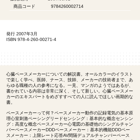
商品コード
9784260002714
発行 2007年3月
ISBN 978-4-260-00271-4
心臓ペースメーカーについての解説書。オールカラーのイラスト
で楽しく学べ、医師、ナース、技師、メーカーの技術者まで、あ
らゆる職種の人の参考になる。一見、マンガのようではあるが、
書かれている内容は非常に深く、そして新しい。心臓ペースメー
カーのエキスパートをめざすすべての人に読んでほしい画期的な
書。
ペースメーカーって何？ペースメーカー動作の記録電気の基本原
理心室刺激ペーシングリードセンシング：基本的な概念センシン
グ：高度な概念ペースメーカー心電図の基礎他のシングルチャン
バーペースメーカーDDDペースメーカー：基本的機能DDDペー
スメーカー：上限レート応答AV間隔デュアルチャンバーペース