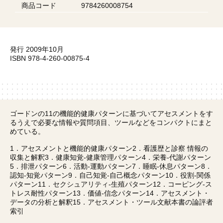
商品コード
9784260008754
発行 2009年10月
ISBN 978-4-260-00875-4
ゴードンの11の機能的健康パターンに基づいてアセスメントをす
るうえで必要な情報や質問項目、ツールなどをコンパクトにまと
めている。
1．アセスメントと機能的健康パターン2．看護歴と診察 情報の
収集と解釈3．健康知覚-健康管理パターン4．栄養-代謝パターン
5．排泄パターン6．活動-運動パターン7．睡眠-休息パターン8．
認知-知覚パターン9．自己知覚-自己概念パターン10．役割-関係
パターン11．セクシュアリティ-生殖パターン12．コーピング-ス
トレス耐性パターン13．価値-信念パターン14．アセスメント・
データの分析と解釈15．アセスメント・ツール文献本書の論評者
索引