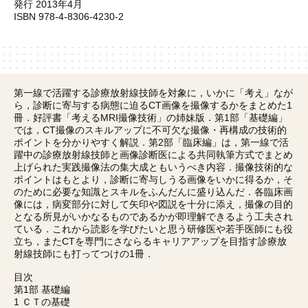
発行 2013年4月
ISBN 978-4-8306-4230-2
第一線で活躍する診療放射線技師を対象に，いかに「考え」なが
ら，診断に寄与する病態に迫るCT画像を撮像するかをまとめた1
冊．好評書「考えるMRI撮像技術」の姉妹版．第1部「基礎編」
では，CT撮像のスキルアップに不可欠な撮像・再構成の技術的
ポイントを分かりやすく解説．第2部「臨床編」は，第一線で活
躍中の診療放射線技師と画像診断医による共同執筆方式でまとめ
上げられた実践撮像法の集大成ともいうべき内容．撮像技術的な
ポイントはもとより，診断に寄与しうる画像をいかに得るか，そ
のために必要な知識とスキルをふんだんに盛り込んだ．各臨床画
像には，病変部分に対して矢印や図説を十分に添え，撮像の目的
となる所見がいかなるものであるかが即理解できるよう工夫され
ている．これから読影を学びたいと思う研修医や若手医師にも役
立ち，またCTを専門にさならるキャリアアップを目指す診療放
射線技師にも打ってつけの1冊．
目次
第1部 基礎編
1 ＣＴの基礎