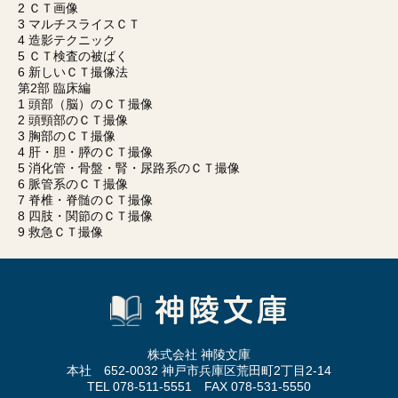
2 ＣＴ画像
3 マルチスライスＣＴ
4 造影テクニック
5 ＣＴ検査の被ばく
6 新しいＣＴ撮像法
第2部 臨床編
1 頭部（脳）のＣＴ撮像
2 頭頸部のＣＴ撮像
3 胸部のＣＴ撮像
4 肝・胆・膵のＣＴ撮像
5 消化管・骨盤・腎・尿路系のＣＴ撮像
6 脈管系のＣＴ撮像
7 脊椎・脊髄のＣＴ撮像
8 四肢・関節のＣＴ撮像
9 救急ＣＴ撮像
株式会社 神陵文庫
本社 652-0032 神戸市兵庫区荒田町2丁目2-14
TEL 078-511-5551 FAX 078-531-5550