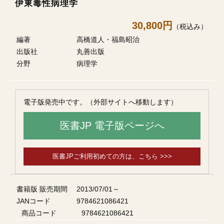
伊東毒性病理学
30,800円
（税込み）
編著
高橋道人・福島昭治
出版社
丸善出版
分野
病理学
電子版発売中です。（外部サイトへ移動します）
医書JP 電子版ページへ
医書JPご利用初めての方は、こちら >>>
書籍版 販売期間
2013/07/01～
JANコード
9784621086421
商品コード
9784621086421