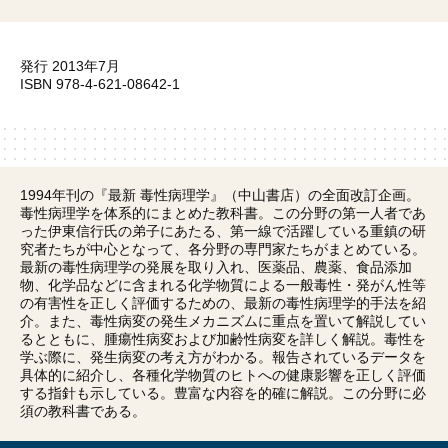
発行 2013年7月
ISBN 978-4-621-08642-1
1994年刊の『最新 毒性病理学』（中山書店）の全面改訂企画。
毒性病理学を体系的にまとめた教科書。この分野の第一人者であ
った伊東信行氏の弟子にあたる、第一線で活躍している重鎮の研
究者たちが中心となって、各分野の専門家たちがまとめている。
最新の毒性病理学の発展を取り入れ、医薬品、農薬、食品添加
物、化学品などに含まれる化学物質による一般毒性・発がん性等
の有害性を正しく評価するための、最新の毒性病理学的手法を紹
介。また、毒性病変の発生メカニズムに重点を置いて解説してい
るとともに、腫瘍性病変および加齢性病変を詳しく解説。毒性を
学ぶ際に、発生病変の考え方がわかる。報告されているデータを
具体的に紹介し、各種化学物質のヒトへの健康影響を正しく評価
する指針も示している。豊富な内容を的確に解説。この分野に必
須の教科書である。