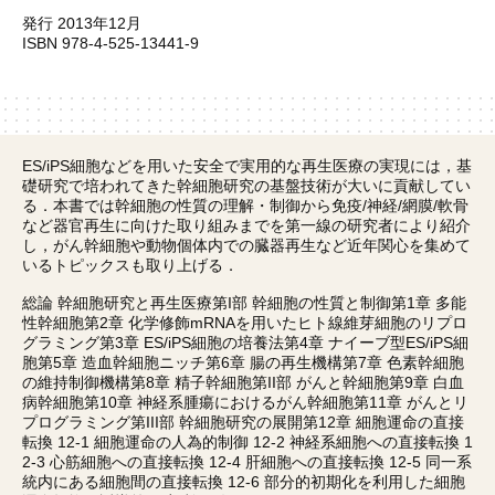
発行 2013年12月
ISBN 978-4-525-13441-9
ES/iPS細胞などを用いた安全で実用的な再生医療の実現には，基
礎研究で培われてきた幹細胞研究の基盤技術が大いに貢献してい
る．本書では幹細胞の性質の理解・制御から免疫/神経/網膜/軟骨
など器官再生に向けた取り組みまでを第一線の研究者により紹介
し，がん幹細胞や動物個体内での臓器再生など近年関心を集めて
いるトピックスも取り上げる．
総論 幹細胞研究と再生医療第I部 幹細胞の性質と制御第1章 多能
性幹細胞第2章 化学修飾mRNAを用いたヒト線維芽細胞のリプロ
グラミング第3章 ES/iPS細胞の培養法第4章 ナイーブ型ES/iPS細
胞第5章 造血幹細胞ニッチ第6章 腸の再生機構第7章 色素幹細胞
の維持制御機構第8章 精子幹細胞第II部 がんと幹細胞第9章 白血
病幹細胞第10章 神経系腫瘍におけるがん幹細胞第11章 がんとリ
プログラミング第III部 幹細胞研究の展開第12章 細胞運命の直接
転換 12-1 細胞運命の人為的制御 12-2 神経系細胞への直接転換 1
2-3 心筋細胞への直接転換 12-4 肝細胞への直接転換 12-5 同一系
統内にある細胞間の直接転換 12-6 部分的初期化を利用した細胞