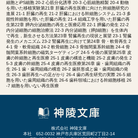
細胞とiPS細胞 20-2 心筋分化誘導 20-3 心筋細胞精製 20-4 動物
を用いた移植実験第21章 肝臓の再生医療に向けた幹細胞研究の
進展 21-1 肝臓の再生 21-2 肝臓における幹細胞システム 21-3 多
能性幹細胞を用いた肝臓の再生 21-4 組織工学を用いた肝臓の再
生第22章 膵内分泌細胞の再生と医療応用 22-1 膵臓の発生 22-2
内分泌細胞の細胞治療法 22-3 内分泌細胞（膵β細胞）を生体内
で再生，新生させる方法第23章 腎臓再生の現状と展望 23-1 腎臓
発生のメカニズム 23-2 腎臓再生に向けて第24章 骨・軟骨再生 2
4-1 骨・軟骨組織 24-2 軟骨細胞 24-3 骨髄間葉系幹細胞 24-4 骨
髄間葉系幹細胞の磁気ターゲティング 24-5 今後の展望第25章 皮
膚の幹細胞と再生医療 25-1 皮膚の構造と機能 25-2 皮膚の発生 2
5-3 皮膚の幹細胞 25-4 皮膚の再生医療第26章 歯・歯周組織の再
生 26-1 歯・歯周組織の構造 26-2 歯胚形成と歯・歯周組織の発
生 26-3 歯胚再生への足がかり 26-4 歯の再生研究の実際 26-5 細
胞を用いた歯周組織の再生 26-6 歯科領域における幹細胞移植 26
-7 細胞を用いない再生医療
株式会社 神陵文庫
本社 652-0032 神戸市兵庫区荒田町2丁目2-14