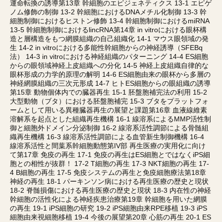
運命転換の誘導第13章 幹細胞のエピジェネティクス 13-1 エピゲ
ノム修飾の制御 13-2 幹細胞におけるDNAメチル化制御 13-3 幹
細胞制御におけるヒストン修飾 13-4 幹細胞制御におけるmiRNA
13-5 幹細胞制御におけるlincRNA第14章 in vitroにおける眼杯構
造と層構造をもつ網膜組織の自己組織化 14-1 マウス眼領域の発
生 14-2 in vitroにおける多能性幹細胞からの神経誘導（SFEBq
法） 14-3 in vitroにおける神経組織のパターニング 14-4 ES細胞
からの眼領域神経上皮組織への分化 14-5 神経上皮組織自律的な
眼杯形成の力学的原理の解明 14-6 ES細胞由来の眼杯から多層の
神経網膜組織の三次元形成 14-7 ヒトES細胞からの眼組織の誘導
第15章 動物個体内での臓器再生 15-1 胚盤胞補完法の利用 15-2
大型動物（ブタ）における胚盤胞補完 15-3 ブタをプラットフォ
ームとして用いる異種臓器再生の展望と課題第16章 血液線維素
溶解系を起点とした組織再生機構 16-1 線溶系によるMMP活性制
御と細胞外ドメイン分泌制御 16-2 線溶系活性調節による骨髄組
織再生機構 16-3 線溶系活性調節による血管新生制御機構 16-4
線溶系活性と間葉系幹細胞動態第IV部 再生医療の実用化に向け
て第17章 免疫の再生 17-1 免疫の再生はES細胞とではなくiPS細
胞との相性が抜群！ 17-2 T細胞の再生 17-3 NKT細胞の再生 17-
4 B細胞の再生 17-5 免疫システムの再生と免疫細胞療法第18章
神経の再生 18-1 パーキンソン病における再生医療の歴史と現状
18-2 脊髄損傷における再生医療の歴史と現状 18-3 内在性の神経
幹細胞の活性化による神経疾患治療第19章 幹細胞を用いた網膜
の再生 19-1 iPS細胞の研究 19-2 iPS細胞由来RPE移植 19-3 iPS
細胞由来視細胞移植 19-4 今後の展望第20章 心筋の再生 20-1 ES