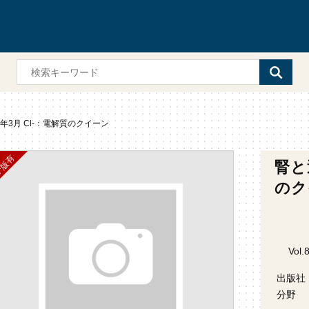
0年3月 Cl-：電解質のクイーン
腎と
のク
Vol.
出版社
分野