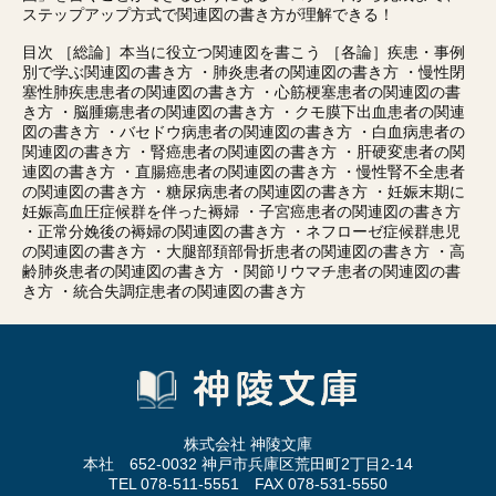
ステップアップ方式で関連図の書き方が理解できる！
目次 ［総論］本当に役立つ関連図を書こう ［各論］疾患・事例
別で学ぶ関連図の書き方 ・肺炎患者の関連図の書き方 ・慢性閉
塞性肺疾患患者の関連図の書き方 ・心筋梗塞患者の関連図の書
き方 ・脳腫瘍患者の関連図の書き方 ・クモ膜下出血患者の関連
図の書き方 ・バセドウ病患者の関連図の書き方 ・白血病患者の
関連図の書き方 ・腎癌患者の関連図の書き方 ・肝硬変患者の関
連図の書き方 ・直腸癌患者の関連図の書き方 ・慢性腎不全患者
の関連図の書き方 ・糖尿病患者の関連図の書き方 ・妊娠末期に
妊娠高血圧症候群を伴った褥婦 ・子宮癌患者の関連図の書き方
・正常分娩後の褥婦の関連図の書き方 ・ネフローゼ症候群患児
の関連図の書き方 ・大腿部頚部骨折患者の関連図の書き方 ・高
齢肺炎患者の関連図の書き方 ・関節リウマチ患者の関連図の書
き方 ・統合失調症患者の関連図の書き方
株式会社 神陵文庫
本社 652-0032 神戸市兵庫区荒田町2丁目2-14
TEL 078-511-5551 FAX 078-531-5550