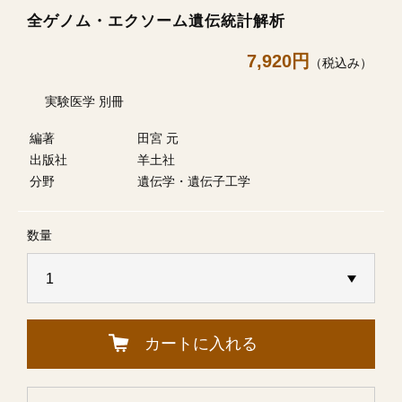
全ゲノム・エクソーム遺伝統計解析
7,920円
（税込み）
実験医学 別冊
編著
田宮 元
出版社
羊土社
分野
遺伝学・遺伝子工学
数量
カートに入れる