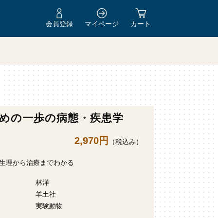
会員登録
マイページ
カート
めの一歩の病態・疾患学
2,970円
（税込み）
生理から治療までわかる
林洋
羊土社
実験動物