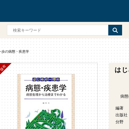
一歩の病態・疾患学
はじ
病態
編著
出版社
分野