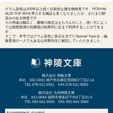
グラム染色は100年以上続く伝統的な微生物検査です．PCRやM
ALDI-TOF MSを導入する施設も多くなりましたが，まだまだ馴
染みのある検査です．
その用途は幅広く，菌種の推定はもちろんのこと，使い方によっ
ては病態推測や抗菌薬の効果判に定まで利用することができま
す．
そこで，本号ではグラム染色に焦点を当てたSpecial Topicを，編
集委員の一人でもある山本剛先生に解説していただきました．
株式会社 神陵文庫
本社 652-0032 神戸市兵庫区荒田町2丁目2-14
TEL 078-511-5551 FAX 078-531-5550
株式会社 九州神陵文庫
本社 812-0044 福岡市博多区千代4丁目31-5
TEL 092-641-5555 FAX 092-641-3060