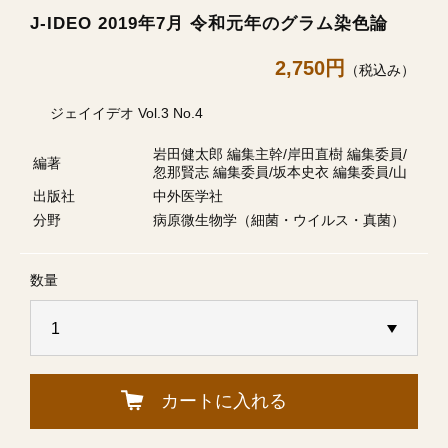
J-IDEO 2019年7月 令和元年のグラム染色論
2,750円
（税込み）
ジェイイデオ Vol.3 No.4
岩田健太郎 編集主幹/岸田直樹 編集委員/
編著
忽那賢志 編集委員/坂本史衣 編集委員/山
出版社
中外医学社
分野
病原微生物学（細菌・ウイルス・真菌）
数量
カートに入れる