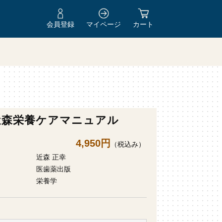
会員登録
マイページ
カート
近森栄養ケアマニュアル
4,950円
（税込み）
近森 正幸
医歯薬出版
栄養学