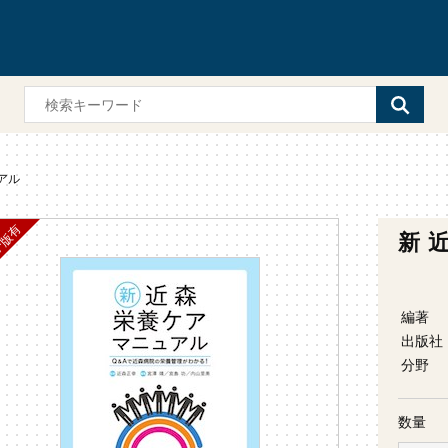
アル
新 
編著
出版社
分野
数量