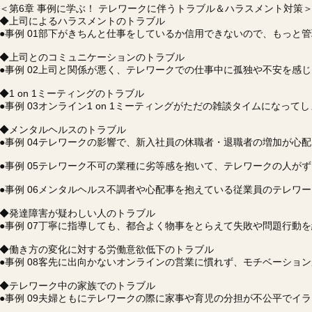
＜第6章 事例に学ぶ！ テレワークに伴うトラブル＆ハラスメント対策
◆上司によるハラスメントのトラブル
●事例 01部下がきちんと仕事をしているか信用できないので、もっと
◆上司とのコミュニケーションのトラブル
●事例 02上司と関係が悪く、テレワークでの仕事中に孤独や不安を感じ
◆1 on 1ミーティングのトラブル
●事例 03オンライン1 on 1ミーティングがただの雑談タイムになって
◆メンタルヘルスのトラブル
●事例 04テレワークの影響で、新入社員の休職者・退職者の増加が心配
●事例 05テレワーク不可の業種に劣等感を抱いて、テレワークの人が
●事例 06メンタルヘルス不調者や心配事を抱えている従業員のテレワ
◆発達障害が疑わしい人のトラブル
●事例 07丁寧に指導しても、都合よく物事をとらえて失敗や問題行動
◆働き方の変化に対する労働意欲低下のトラブル
●事例 08客先に出向かないオンラインの営業に慣れず、モチベーショ
◆テレワーク中の家族でのトラブル
●事例 09夫婦ともにテレワークの際に家事や育児の分担が不公平でイ