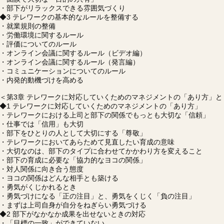
・部下がリラックスできる雰囲気づくり
◆3 テレワークの基本的なルールを整備する
・就業規則の整備
・労働環境に関するルール
・評価についてのルール
・オンライン会議に関するルール（ビデオ編）
・オンライン会議に関するルール（発言編）
・コミュニケーションについてのルール
・内発的動機づけを高める
＜第3章 テレワークに対応していくためのマネジメントの「あり方」と
◆1 テレワークに対応していくためのマネジメントの「あり方」
・テレワークにおける上司と部下の関係でもっとも大切な「信頼」
・仕事では「信用」も大切
・部下をひとりの人として大切にする「尊敬」
・テレワークにおいてあらためて見直したい育成の意味
・大切なのは、部下のタイプに合わせてかかわり方を変えること
・部下の育成に必要な「協力的なヨコの関係」
・対人関係に向き合う態度
・ヨコの関係はどんな相手とも築ける
・勇気がくじかれるとき
・勇気づけになる「正の注目」と、勇気をくじく「負の注目」
・まずは上司自身が自分をねぎらい勇気づける
◆2 部下がなかなか成果を出せないときの対応
・「目標の一致」ができていない