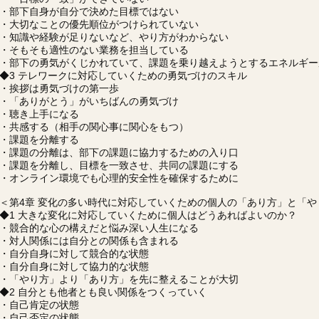
・部下自身が自分で決めた目標ではない
・大切なことの優先順位がつけられていない
・知識や経験が足りないなど、やり方がわからない
・そもそも適性のない業務を担当している
・部下の勇気がくじかれていて、課題を乗り越えようとするエネルギー
◆3 テレワークに対応していくための勇気づけのスキル
・挨拶は勇気づけの第一歩
・「ありがとう」がいちばんの勇気づけ
・聴き上手になる
・共感する（相手の関心事に関心をもつ）
・課題を分離する
・課題の分離は、部下の課題に協力するための入り口
・課題を分離し、目標を一致させ、共同の課題にする
・オンライン環境でも心理的安全性を確保するために
＜第4章 変化の多い時代に対応していくための個人の「あり方」と「や
◆1 大きな変化に対応していくために個人はどうあればよいのか？
・競合的な心の構えだと悩み深い人生になる
・対人関係には自分との関係も含まれる
・自分自身に対して競合的な状態
・自分自身に対して協力的な状態
・「やり方」より「あり方」を先に整えることが大切
◆2 自分とも他者とも良い関係をつくっていく
・自己肯定の状態
・自己否定の状態