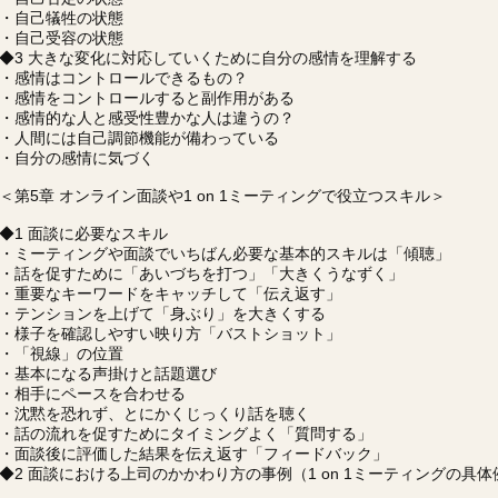
・自己犠牲の状態
・自己受容の状態
◆3 大きな変化に対応していくために自分の感情を理解する
・感情はコントロールできるもの？
・感情をコントロールすると副作用がある
・感情的な人と感受性豊かな人は違うの？
・人間には自己調節機能が備わっている
・自分の感情に気づく
＜第5章 オンライン面談や1 on 1ミーティングで役立つスキル＞
◆1 面談に必要なスキル
・ミーティングや面談でいちばん必要な基本的スキルは「傾聴」
・話を促すために「あいづちを打つ」「大きくうなずく」
・重要なキーワードをキャッチして「伝え返す」
・テンションを上げて「身ぶり」を大きくする
・様子を確認しやすい映り方「バストショット」
・「視線」の位置
・基本になる声掛けと話題選び
・相手にペースを合わせる
・沈黙を恐れず、とにかくじっくり話を聴く
・話の流れを促すためにタイミングよく「質問する」
・面談後に評価した結果を伝え返す「フィードバック」
◆2 面談における上司のかかわり方の事例（1 on 1ミーティングの具体