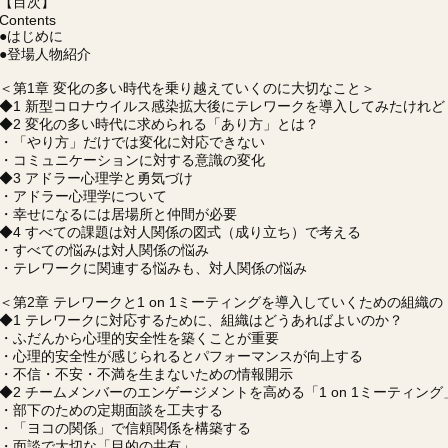
【目次】
Contents
●はじめに
●登場人物紹介
＜第1章 変化の多い時代を乗り越えていくのに大切なこと＞
◆1 新型コロナウイルス感染拡大後にテレワークを導入してみたけれど
◆2 変化の多い時代に求められる「あり方」とは？
・「やり方」だけでは変化に対応できない
・コミュニケーションに対する意識の変化
◆3 アドラー心理学と勇気づけ
・アドラー心理学について
・幸せになるには居場所と仲間が必要
◆4 すべての課題は対人関係の図式（成り立ち）で考える
・すべての悩みは対人関係の悩み
・テレワークに関連する悩みも、対人関係の悩み
＜第2章 テレワークと1 on 1ミーティングを導入していくための組織
◆1 テレワークに対応するために、組織はどうあればよいのか？
・ふだんから心理的安全性を築くことが重要
・心理的安全性が感じられるとパフォーマンスが向上する
・不信・不安・不満を生まないための情報開示
◆2 チームメンバーのエンゲージメントを高める「1 on 1ミーティング
・部下のための定期面談を工夫する
・「ヨコの関係」で信頼関係を構築する
・面談で大切な「目的の共有」