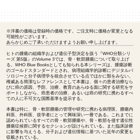
※洋書の価格は登録時の価格です。ご注文時に価格が変更となる
可能性がございます。
あらかじめご了承いただけますようお願い申し上げます。
ヒトの腫瘍の組織学および遺伝子型決定を扱う『WHO分類シリ
ーズ 第5版』のVolume 3では、骨・軟部腫瘍について取り上げ
る。WHO Blue Booksとしても知られる本シリーズは、腫瘍診断
のゴールドスタンダードとされ、病理組織学的診断にデジタルパ
ソロジーと分子病理学を統合させている点でほかに類をみない。
権威ある簡潔なレファレンスとして本書は、個々の患者治療なら
びに癌の原因、予防、治療、教育のあらゆる面に関する研究をサ
ポートしながら、癌患者の治療、あるいは癌の研究に携わるすべ
ての人に不可欠な国際基準を提示する。
本書は特に、骨・軟部腫瘍の管理や研究に携わる病理医、腫瘍内
科医、外科医、疫学者にとって興味深い一冊である。これまでに
認められているすべての骨・軟部腫瘍や、骨・軟部を侵す遺伝性
腫瘍症候群に関するセクションが設けられている。また臨床診療
に影響を与えうる、分子および遺伝情報に基づいた近年の変更も
収載されている。