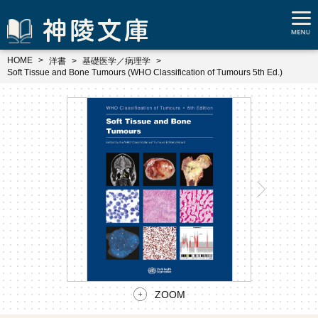
HOME
洋書
基礎医学／病理学
Soft Tissue and Bone Tumours (WHO Classification of Tumours 5th Ed.)
ZOOM