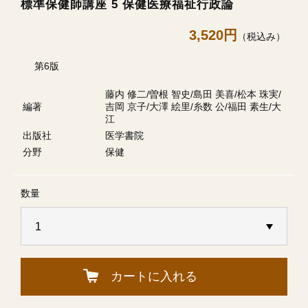
標準保健師講座 5 保健医療福祉行政論
3,520円
（税込み）
第6版
藤内 修二/曽根 智史/島田 美喜/松本 珠実/
編著
吉岡 京子/大澤 絵里/糸数 公/福田 素生/大
江
出版社
医学書院
分野
保健
数量
カートに入れる