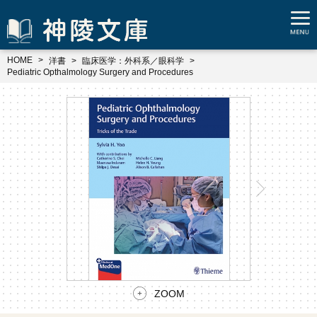
HOME
洋書
臨床医学：外科系／眼科学
Pediatric Opthalmology Surgery and Procedures
ZOOM