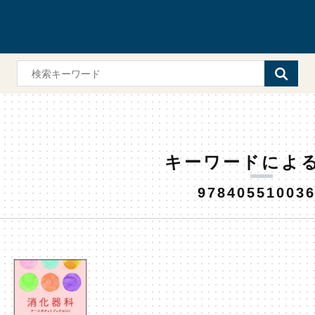
キーワードによ
97840551003