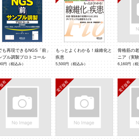
でも再現できるNGS「前」
もっとよくわかる！線維化と
骨格筋の
ンプル調製プロトコール
疾患
ニア（実験医学
5）
700円
（税込み）
5,500円
（税込み）
6,160円
（税