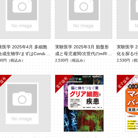
験医学 2025年4月 多細胞
実験医学 2025年3月 胎盤形
実験医学 2
合成生物学/まずはConda
成と母児連関/次世代のmRNA
化を探る/分子
じめよう （Vol.43 No.
創薬へ（Vol.43 No.4）
3）
530円
（税込み）
2,530円
（税込み）
2,530円
（税
）