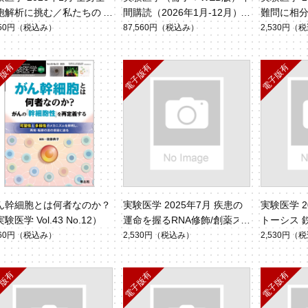
胞解析に挑む／私たちの研
間購読（2026年1月-12月）
難問に相分
はどこへ向かうのか？
センブロイド（
750円
（税込み）
87,560円
（税込み）
2,530円
（税
4）
ん幹細胞とは何者なのか？
実験医学 2025年7月 疾患の
実験医学 2
験医学 Vol.43 No.12）
運命を握るRNA修飾/創薬ス
トーシス 
タートアップの先駆者が語る
ol.43 No.
160円
（税込み）
2,530円
（税込み）
2,530円
（税
掟と現実（Vol.43 No.11）