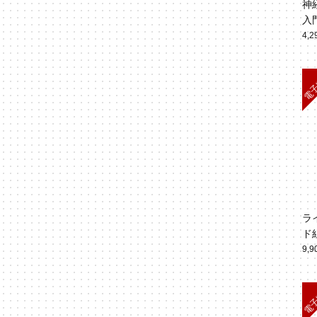
神
入
4,
ラ
ド
ジ
9,