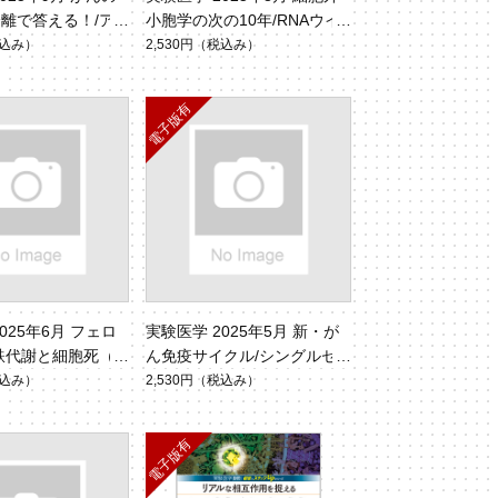
離で答える！/ア
小胞学の次の10年/RNAウイ
Vol.43 No.1
ルスハンティング2.0（Vol.43
込み）
2,530円
（税込み）
No.13）
025年6月 フェロ
実験医学 2025年5月 新・が
鉄代謝と細胞死（V
ん免疫サイクル/シングルセ
9）
ルRNA-seq技術（Vol.43 No.
込み）
2,530円
（税込み）
8）