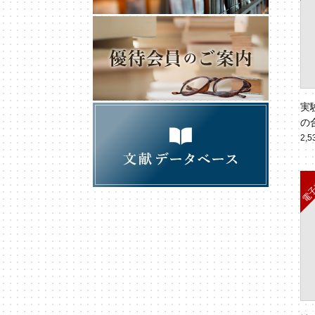
実
の
では
2,
6