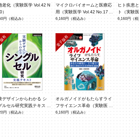
老化（実験医学 Vol.42 N
マイクロバイオームと医療応
ヒト疾患
20）
用（実験医学 Vol.42 No.17）
ト（実験医学 
160円
（税込み）
6,160円
（税込み）
6,160円
（税
験デザインからわかる シ
オルガノイドがもたらすライ
グルセル研究実践テキスト
フサイエンス革命（実験医学
実験医学 別冊）
増刊 Vol.42 No.5）
920円
（税込み）
6,160円
（税込み）