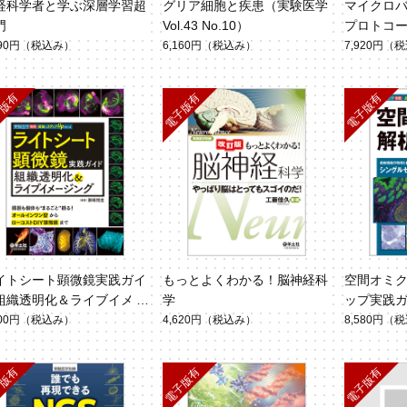
経科学者と学ぶ深層学習超
グリア細胞と疾患（実験医学
マイクロ
門
Vol.43 No.10）
プロトコ
290円
（税込み）
6,160円
（税込み）
7,920円
（税
イトシート顕微鏡実践ガイ
もっとよくわかる！脳神経科
空間オミ
組織透明化＆ライブイメー
学
ップ実践
ング
冊 最強の
900円
（税込み）
4,620円
（税込み）
8,580円
（税
ズ）