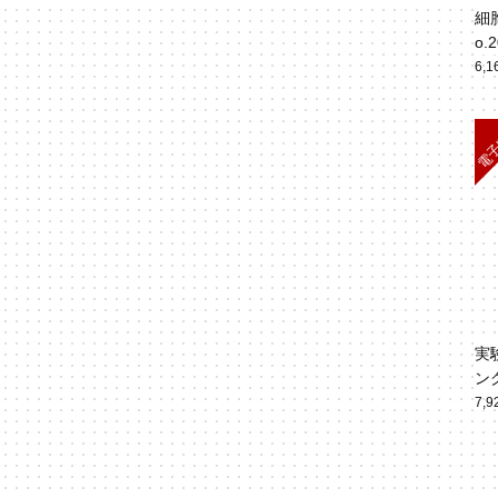
細胞
o.
6,
実
ン
（
7,