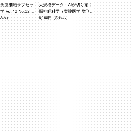
と免疫細胞サブセッ
大規模データ・AIが切り拓く
Vol.42 No.12）
脳神経科学（実験医学 増刊 V
ol.42 No.7）
込み）
6,160円
（税込み）