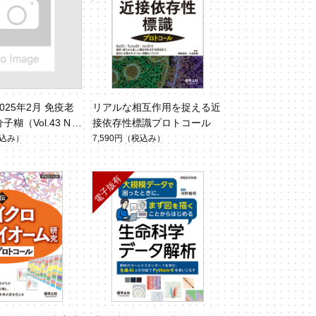
025年2月 免疫老
リアルな相互作用を捉える近
糊（Vol.43 No.
接依存性標識プロトコール
込み）
7,590円
（税込み）