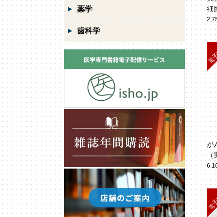
薬学
細
究
2,
歯科学
が
（実
6,