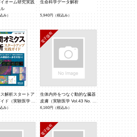
バイオーム研究実践
生命科学データ解析
ール
込み）
5,940円
（税込み）
クス解析スタートア
生体内外をつなぐ動的な臓器
ガイド（実験医学別
皮膚（実験医学 Vol.43 No.
ステップUPシリー
7）
込み）
6,160円
（税込み）