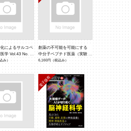
老化によるサルコペ
創薬の不可能を可能にする
 Vol.43 No.
中分子ペプチド医薬（実験医
学 Vol.43 No.2）
込み）
6,160円
（税込み）