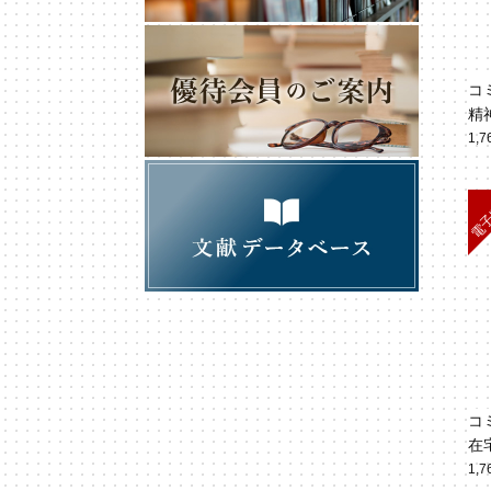
コ
精
（V
1,
コ
在
話」
1,