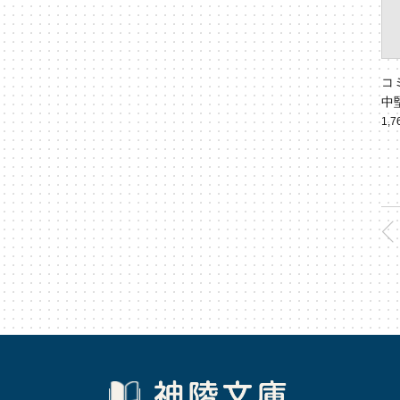
コ
中
る環
1,