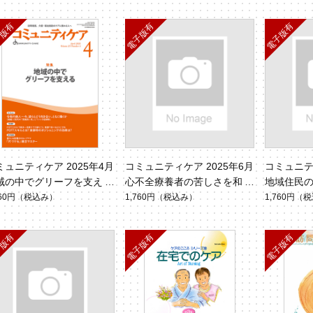
6 No.10）
ミュニティケア 2025年4月
コミュニティケア 2025年6月
コミュニティ
域の中でグリーフを支える
心不全療養者の苦しさを和ら
地域住民
ol.27 No.4）
げる（Vol.27 No.6）
事業展開（Vo
760円
（税込み）
1,760円
（税込み）
1,760円
（税