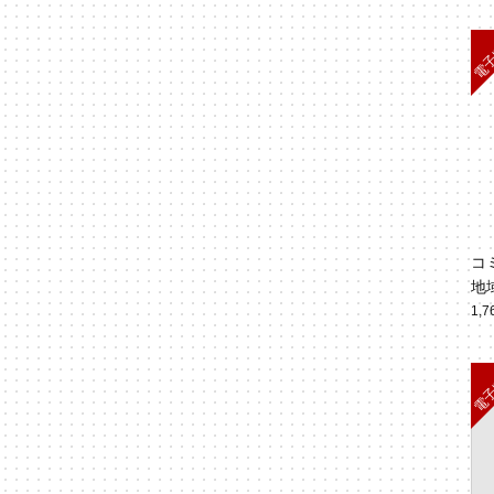
コ
地
（V
1,