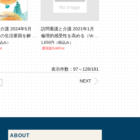
護 2024年5月
訪問看護と介護 2021年1月
悪の生活要因を解消
倫理的感受性を高める（Vol.2
イデア（Vol.29 N
6 No.1）
込み）
1,650円
（税込み）
t
書籍版SoldOut
表示件数：97～128/181
NEXT
ABOUT