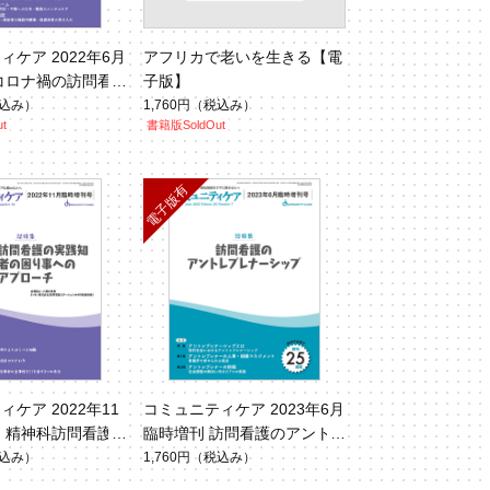
ケア 2022年6月
アフリカで老いを生きる【電
コロナ禍の訪問看
子版】
・施設で何が起きた
込み）
1,760円
（税込み）
t
書籍版SoldOut
ケア 2022年11
コミュニティケア 2023年6月
 精神科訪問看護
臨時増刊 訪問看護のアント
当事者の困り事へ
レプレナーシップ
込み）
1,760円
（税込み）
ーチ