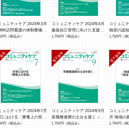
ミュニティケア 2024年3月
コミュニティケア 2024年4月
コミュニティ
神科訪問看護の体制整備
服薬自己管理に向けた支援
独居の認
ol.26 No.3）
（Vol.26 No.4）
看護（Vol.2
760円
（税込み）
1,760円
（税込み）
1,760円
（税
ミュニティケア 2024年7月
コミュニティケア 2024年9月
コミュニティ
宅における「療養上の世
多職種連携の土台を築く（Vo
月 地域の
（Vol.26 No.7）
l.26 No.9）
域・在宅看
760円
（税込み）
1,760円
（税込み）
1,760円
（税