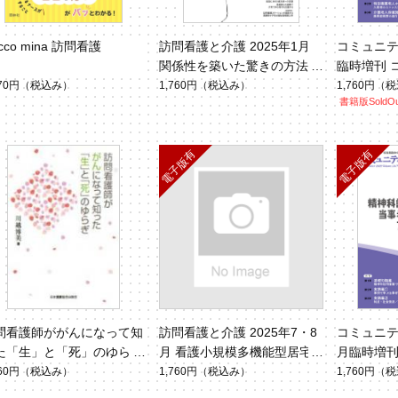
cco mina 訪問看護
訪問看護と介護 2025年1月
コミュニティ
関係性を築いた驚きの方法
臨時増刊 
（Vol.30 No.1）
護事業所
870円
（税込み）
1,760円
（税込み）
1,760円
（税
書籍版SoldOu
か
問看護師ががんになって知
訪問看護と介護 2025年7・8
コミュニティ
た「生」と「死」のゆらぎ
月 看護小規模多機能型居宅
月臨時増刊
介護の現在地とこれから向か
の実践知 
760円
（税込み）
1,760円
（税込み）
1,760円
（税
う先（Vol.30 No.4）
のアプロ