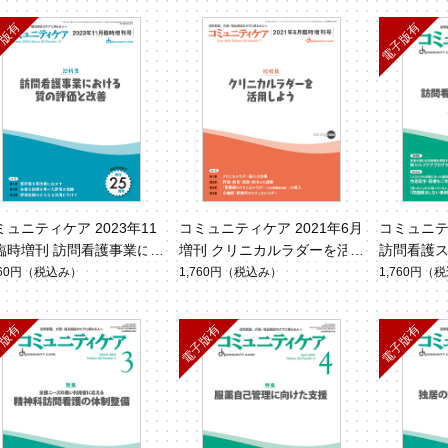
ミュニティケア 2023年11
コミュニティケア 2021年6月
コミュニティ
臨時増刊 訪問看護事業に
増刊 クリニカルラダーを活
訪問看護
ける質の評価と改善（Vol.2
用しよう
戦略（Vol.2
760円
（税込み）
1,760円
（税込み）
1,760円
（税
No.13）