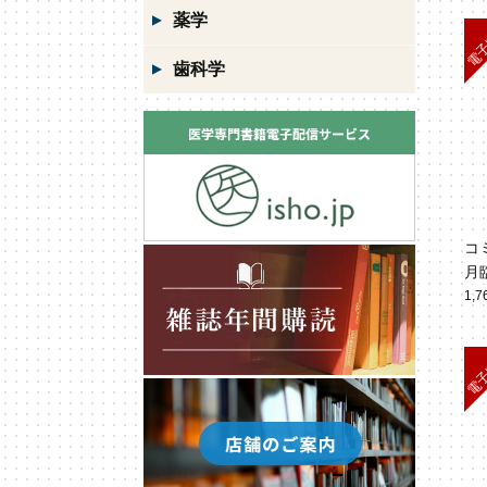
薬学
歯科学
コ
月
お
1,
5 