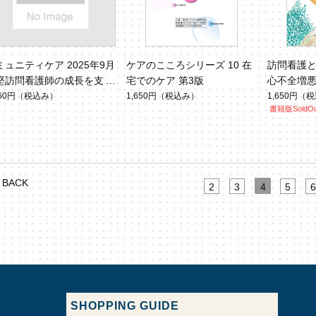
ミュニティケア 2025年9月
ケアのこころシリーズ 10 在
訪問看護と介
堅訪問看護師の成長を支え
宅でのケア 第3版
心不全増
境づくり（Vol.27 No.9）
する68のア
760円
（税込み）
1,650円
（税込み）
1,650円
（税
書籍版SoldOu
o.3）
BACK
2
3
4
5
6
SHOPPING GUIDE