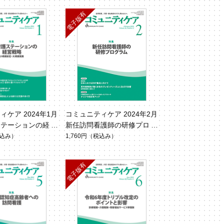
ケア 2024年1月
コミュニティケア 2024年2月
ステーションの経営
新任訪問看護師の研修プログ
6 No.1）
ラム（Vol.26 No.2）
込み）
1,760円
（税込み）