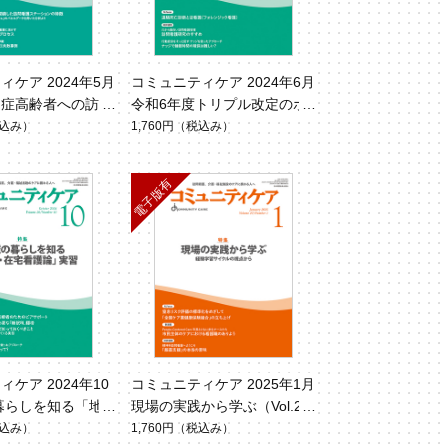
ケア 2024年5月
コミュニティケア 2024年6月
知症高齢者への訪問
令和6年度トリプル改定のポ
6 No.5）
イントと影響（Vol.26 No.6）
込み）
1,760円
（税込み）
ケア 2024年10
コミュニティケア 2025年1月
暮らしを知る「地
現場の実践から学ぶ（Vol.27
護論」実習（Vol.2
No.1）
込み）
1,760円
（税込み）