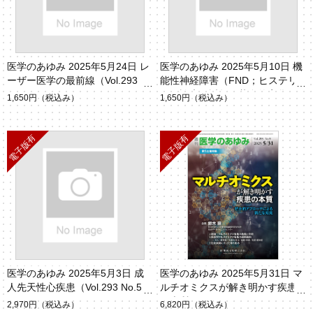
医学のあゆみ 2025年5月24日 レ
医学のあゆみ 2025年5月10日 機
ーザー医学の最前線（Vol.293 N
能性神経障害（FND；ヒステリ
o.8）
ー）診療の近年の革命的変化（V
1,650円
（税込み）
1,650円
（税込み）
ol.293 No.6）
医学のあゆみ 2025年5月3日 成
医学のあゆみ 2025年5月31日 マ
人先天性心疾患（Vol.293 No.5）
ルチオミクスが解き明かす疾患
の本質（Vol.293 No.9）
2,970円
（税込み）
6,820円
（税込み）