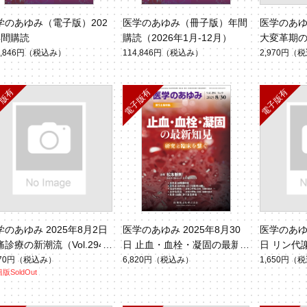
学のあゆみ（電子版）202
医学のあゆみ（冊子版）年間
医学のあゆみ
年間購読
購読（2026年1月-12月）
大変革期
ン治療と
4,846円
（税込み）
114,846円
（税込み）
2,970円
（税
（Vol.294
学のあゆみ 2025年8月2日
医学のあゆみ 2025年8月30
医学のあゆみ
痛診療の新潮流（Vol.294
日 止血・血栓・凝固の最新
日 リン代
.5）
知見（Vol.294 No.9）
と臨床的意義（
970円
（税込み）
6,820円
（税込み）
1,650円
（税
版SoldOut
8）