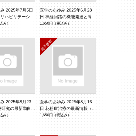
 2025年7月5日
医学のあゆみ 2025年6月28
のリハビリテーショ
日 神経回路の機能発達と障
拡大する守備範囲
害（Vol.293 No.13）
込み）
1,650円
（税込み）
 No.1）
 2025年8月23
医学のあゆみ 2025年8月16
謝研究の最新動向
日 花粉症治療の最新情報（V
Vol.294 No.
ol.294 No.6・7）
込み）
1,650円
（税込み）