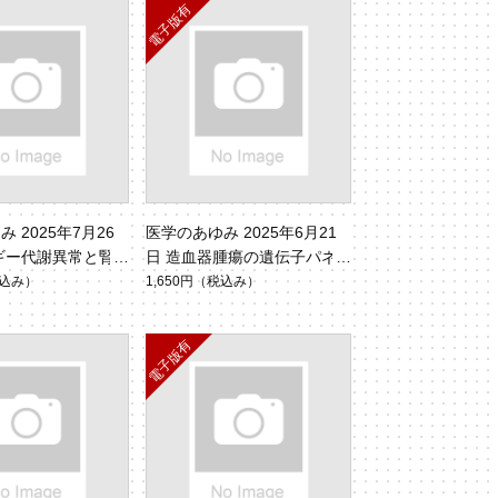
 2025年7月26
医学のあゆみ 2025年6月21
ギー代謝異常と腎
日 造血器腫瘍の遺伝子パネ
94 No.4）
ル検査の臨床的意義（Vol.29
込み）
1,650円
（税込み）
3 No.12）