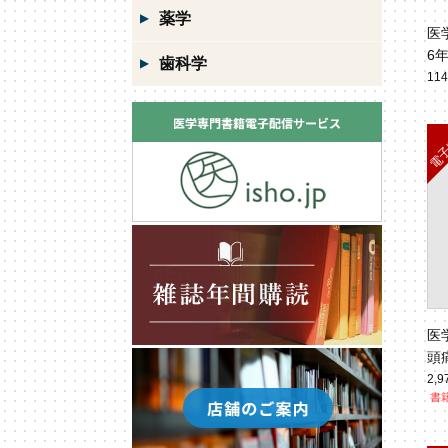
薬学
医
6
歯科学
11
医
頭
No
2,
書籍