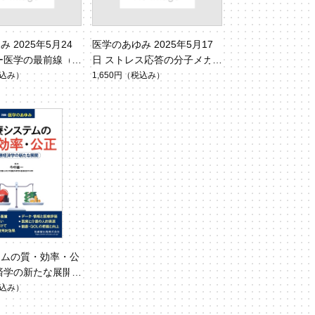
 2025年5月24
医学のあゆみ 2025年5月17
ー医学の最前線（V
日 ストレス応答の分子メカ
.8）
ニズム（Vol.293 No.7）
込み）
1,650円
（税込み）
テムの質・効率・公
済学の新たな展開
医学のあゆみ」）
込み）