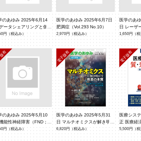
学のあゆみ 2025年6月14
医学のあゆみ 2025年6月7日
医学のあゆみ
 データシェアリングと個
肥満症（Vol.293 No.10）
日 レーザ
情報保護の課題（Vol.293
ol.293 No
650円
（税込み）
2,970円
（税込み）
1,650円
（税
.11）
学のあゆみ 2025年5月10
医学のあゆみ 2025年5月31
医療シス
 機能性神経障害（FND；
日 マルチオミクスが解き明
正 医療経
ステリー）診療の近年の革
かす疾患の本質（Vol.293 No.
（別冊「
650円
（税込み）
6,820円
（税込み）
5,500円
（税
変化（Vol.293 No.6）
9）