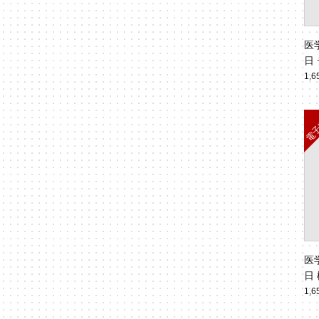
医
日
人
1,
No
医
日
ヒ
1,
命的