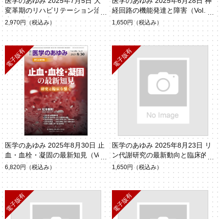
医学のあゆみ 2025年7月5日 大
医学のあゆみ 2025年6月28日 神
変革期のリハビリテーション治
経回路の機能発達と障害（Vol.29
療と拡大する守備範囲（Vol.294
3 No.13）
2,970円
（税込み）
1,650円
（税込み）
No.1）
医学のあゆみ 2025年8月30日 止
医学のあゆみ 2025年8月23日 リ
血・血栓・凝固の最新知見（Vol.
ン代謝研究の最新動向と臨床的
294 No.9）
意義（Vol.294 No.8）
6,820円
（税込み）
1,650円
（税込み）