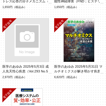
トレス応答の分子メカニズム（V
能性神経障害（FND；ヒステリ
ol.293 No.7）
ー）診療の近年の革命的変化（V
1,650円
（税込み）
1,650円
（税込み）
ol.293 No.6）
医学のあゆみ 2025年5月3日 成
医学のあゆみ 2025年5月31日 マ
人先天性心疾患（Vol.293 No.5）
ルチオミクスが解き明かす疾患
の本質（Vol.293 No.9）
2,970円
（税込み）
6,820円
（税込み）