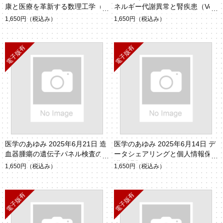
康と医療を革新する数理工学（V
ネルギー代謝異常と腎疾患（Vol.
ol.294 No.2）
294 No.4）
1,650円
（税込み）
1,650円
（税込み）
医学のあゆみ 2025年6月21日 造
医学のあゆみ 2025年6月14日 デ
血器腫瘍の遺伝子パネル検査の
ータシェアリングと個人情報保
臨床的意義（Vol.293 No.12）
護の課題（Vol.293 No.11）
1,650円
（税込み）
1,650円
（税込み）